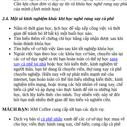
Cần lựa chọn đơn vị dạy uy tín và khóa học nghề rang xay ph
của mình (Ảnh minh họa)
2.4. Một số kinh nghiệm khác khi học nghề rang xay cà phê
Nắm rõ thời gian học, lịch học để sắp xếp công việc và thời
gian để tránh bỏ lỡ bất kỳ một buổi học nào.
Tìm hiểu thêm về chứng chỉ học bằng cấp nhận được sau khi
hoàn thành khóa học
Tìm hiểu về cơ hội việc làm sau khi tốt nghiệp khóa học
Ngoài việc bạn theo học các khóa học cơ bản, chuyên sâu tại
các cơ sở dạy nghề ra thì bạn hoàn toàn có thể tự học
rang
xay cà phê tại nhà
hoặc học hỏi kiến thức, kinh nghiệm từ
người thân, bạn bè đang là chuyên viên, thợ rang xay cà phê
chuyên nghiệp. Hiện nay với sự phát triển mạnh mẽ của
internet, bạn hoàn toàn có thể tìm hiểu những kiến thức, kinh
nghiệm trên mạng, hoặc trong các hội nhóm về rang xay, chế
biến cà phê và áp dụng vào thực hành để rút ra những bài
học, tích lũy kiến thức cho mình. Tuy nhiên việc này sẽ đòi
hỏi bạn mất nhiều thời gian để tìm hiểu và nghiên cứu.
MÁCH BẠN:
HM Coffee cung cấp tới bạn các dịch vụ:
Dịch vụ bán sỉ
cà phê nhân
xanh để các cơ sở dạy học mua về
cho học viên thực hành rang xay, chế biến; cung cấp cà phê