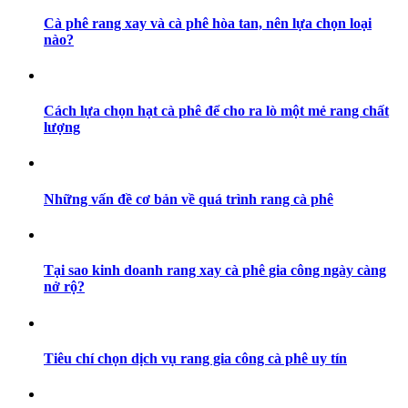
Cà phê rang xay và cà phê hòa tan, nên lựa chọn loại
nào?
Cách lựa chọn hạt cà phê để cho ra lò một mẻ rang chất
lượng
Những vấn đề cơ bản về quá trình rang cà phê
Tại sao kinh doanh rang xay cà phê gia công ngày càng
nở rộ?
Tiêu chí chọn dịch vụ rang gia công cà phê uy tín