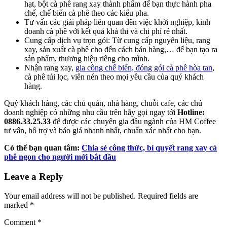
hạt, bột cà phê rang xay thành phẩm để bạn thực hành pha
chế, chế biến cà phê theo các kiểu pha.
Tư vấn các giải pháp liên quan đên việc khởi nghiệp, kinh
doanh cà phê với kết quả khả thi và chi phí rẻ nhất.
Cung cấp dịch vụ trọn gói: Từ cung cấp nguyên liệu, rang
xay, sản xuất cà phê cho đến cách bán hàng,… để bạn tạo ra
sản phẩm, thương hiệu riêng cho mình.
Nhận rang xay,
gia công chế biến, đóng gói cà phê hòa tan
,
cà phê túi lọc, viên nén theo mọi yêu cầu của quý khách
hàng.
Quý khách hàng, các chủ quán, nhà hàng, chuỗi cafe, các chủ
doanh nghiệp có những nhu cầu trên hãy gọi ngay tới
Hotline:
0886.33.25.33
để được các chuyên gia đầu ngành của HM Coffee
tư vấn, hỗ trợ và báo giá nhanh nhất, chuẩn xác nhất cho bạn.
Có thể bạn quan tâm:
Chia sẻ công thức, bí quyết rang xay cà
phê ngon cho người mới bắt đầu
Leave a Reply
Your email address will not be published. Required fields are
marked *
Comment
*