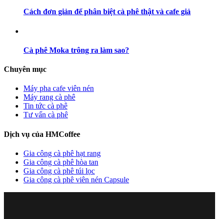
Cách đơn giản để phân biệt cà phê thật và cafe giả
Cà phê Moka trông ra làm sao?
Chuyên mục
Máy pha cafe viên nén
Máy rang cà phê
Tin tức cà phê
Tư vấn cà phê
Dịch vụ của HMCoffee
Gia công cà phê hạt rang
Gia công cà phê hòa tan
Gia công cà phê túi lọc
Gia công cà phê viên nén Capsule