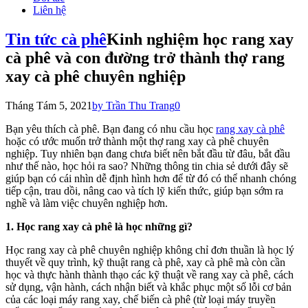
Liên hệ
Tin tức cà phê
Kinh nghiệm học rang xay
cà phê và con đường trở thành thợ rang
xay cà phê chuyên nghiệp
Tháng Tám 5, 2021
by Trần Thu Trang
0
Bạn yêu thích cà phê. Bạn đang có nhu cầu học
rang xay cà phê
hoặc có ước muốn trở thành một thợ rang xay cà phê chuyên
nghiệp. Tuy nhiên bạn đang chưa biết nên bắt đầu từ đâu, bắt đầu
như thế nào, học hỏi ra sao? Những thông tin chia sẻ dưới đây sẽ
giúp bạn có cái nhìn dễ định hình hơn để từ đó có thể nhanh chóng
tiếp cận, trau dồi, nâng cao và tích lỹ kiến thức, giúp bạn sớm ra
nghề và làm việc chuyên nghiệp hơn.
1. Học rang xay cà phê là học những gì?
Học rang xay cà phê chuyên nghiệp không chỉ đơn thuần là học lý
thuyết về quy trình, kỹ thuật rang cà phê, xay cà phê mà còn cần
học và thực hành thành thạo các kỹ thuật về rang xay cà phê, cách
sử dụng, vận hành, cách nhận biết và khắc phục một số lỗi cơ bản
của các loại máy rang xay, chế biến cà phê (từ loại máy truyền