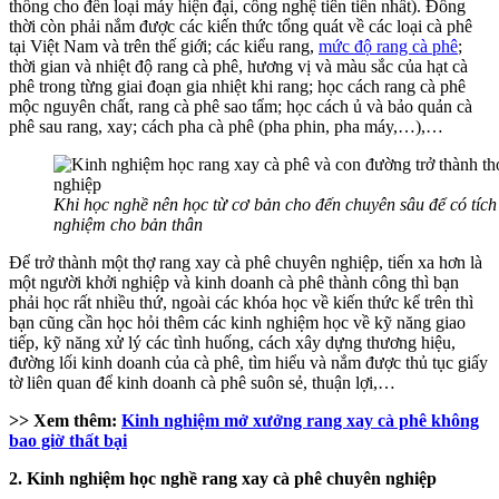
thống cho đến loại máy hiện đại, công nghệ tiên tiến nhất). Đồng
thời còn phải nắm được các kiến thức tổng quát về các loại cà phê
tại Việt Nam và trên thế giới; các kiểu rang,
mức độ rang cà phê
;
thời gian và nhiệt độ rang cà phê, hương vị và màu sắc của hạt cà
phê trong từng giai đoạn gia nhiệt khi rang; học cách rang cà phê
mộc nguyên chất, rang cà phê sao tẩm; học cách ủ và bảo quản cà
phê sau rang, xay; cách pha cà phê (pha phin, pha máy,…),…
Khi học nghề nên học từ cơ bản cho đến chuyên sâu để có tích 
nghiệm cho bản thân
Để trở thành một thợ rang xay cà phê chuyên nghiệp, tiến xa hơn là
một người khởi nghiệp và kinh doanh cà phê thành công thì bạn
phải học rất nhiều thứ, ngoài các khóa học về kiến thức kể trên thì
bạn cũng cần học hỏi thêm các kinh nghiệm học về kỹ năng giao
tiếp, kỹ năng xử lý các tình huống, cách xây dựng thương hiệu,
đường lối kinh doanh của cà phê, tìm hiểu và nắm được thủ tục giấy
tờ liên quan để kinh doanh cà phê suôn sẻ, thuận lợi,…
>> Xem thêm:
Kinh nghiệm mở xưởng rang xay cà phê không
bao giờ thất bại
2. Kinh nghiệm học nghề rang xay cà phê chuyên nghiệp