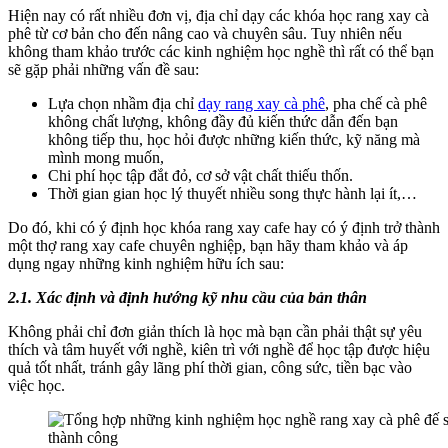
Hiện nay có rất nhiều đơn vị, địa chỉ dạy các khóa học rang xay cà
phê từ cơ bản cho đến nâng cao và chuyên sâu. Tuy nhiên nếu
không tham khảo trước các kinh nghiệm học nghề thì rất có thể bạn
sẽ gặp phải những vấn đề sau:
Lựa chọn nhầm địa chỉ
dạy rang xay cà phê
, pha chế cà phê
không chất lượng, không đầy đủ kiến thức dẫn đến bạn
không tiếp thu, học hỏi được những kiến thức, kỹ năng mà
mình mong muốn,
Chi phí học tập đắt đỏ, cơ sở vật chất thiếu thốn.
Thời gian gian học lý thuyết nhiều song thực hành lại ít,…
Do đó, khi có ý định học khóa rang xay cafe hay có ý định trở thành
một thợ rang xay cafe chuyên nghiệp, bạn hãy tham khảo và áp
dụng ngay những kinh nghiệm hữu ích sau:
2.1. Xác định và định hướng kỹ nhu cầu của bản thân
Không phải chỉ đơn giản thích là học mà bạn cần phải thật sự yêu
thích và tâm huyết với nghề, kiên trì với nghề để học tập được hiệu
quả tốt nhất, tránh gây lãng phí thời gian, công sức, tiền bạc vào
việc học.