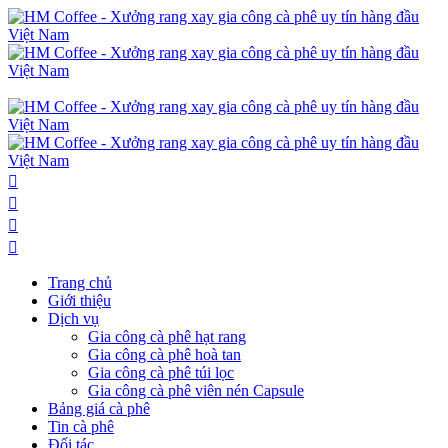
Trang chủ
Giới thiệu
Dịch vụ
Gia công cà phê hạt rang
Gia công cà phê hoà tan
Gia công cà phê túi lọc
Gia công cà phê viên nén Capsule
Bảng giá cà phê
Tin cà phê
Đối tác