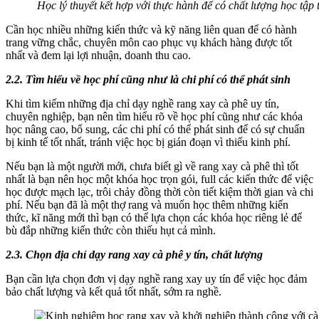
Học lý thuyết kết hợp với thực hành để có chất lượng học tập t
Cần học nhiều những kiến thức và kỹ năng liên quan để có hành
trang vững chắc, chuyên môn cao phục vụ khách hàng được tốt
nhất và đem lại lợi nhuận, doanh thu cao.
2.2. Tìm hiểu về học phí cũng như là chi phí có thể phát sinh
Khi tìm kiếm những địa chỉ dạy nghề rang xay cà phê uy tín,
chuyên nghiệp, bạn nên tìm hiểu rõ về học phí cũng như các khóa
học nâng cao, bổ sung, các chi phí có thể phát sinh để có sự chuẩn
bị kinh tế tốt nhất, tránh việc học bị gián đoạn vì thiếu kinh phí.
Nếu bạn là một người mới, chưa biết gì về rang xay cà phê thì tốt
nhất là bạn nên học một khóa học trọn gói, full các kiến thức để việc
học được mạch lạc, trôi chảy đồng thời còn tiết kiệm thời gian và chi
phí. Nếu bạn đã là một thợ rang và muốn học thêm những kiến
thức, kĩ năng mới thì bạn có thể lựa chọn các khóa học riêng lẻ để
bù đắp những kiến thức còn thiếu hụt cả mình.
2.3. Chọn địa chỉ dạy rang xay cà phê y tín, chất lượng
Bạn cần lựa chọn đơn vị dạy nghề rang xay uy tín để việc học đảm
bảo chất lượng và kết quả tốt nhất, sớm ra nghề.