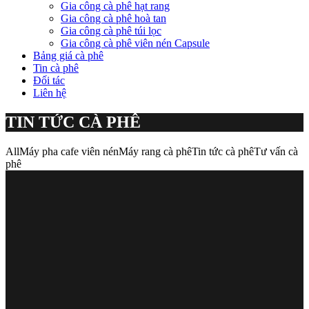
Gia công cà phê hạt rang
Gia công cà phê hoà tan
Gia công cà phê túi lọc
Gia công cà phê viên nén Capsule
Bảng giá cà phê
Tin cà phê
Đối tác
Liên hệ
TIN TỨC CÀ PHÊ
All
Máy pha cafe viên nén
Máy rang cà phê
Tin tức cà phê
Tư vấn cà
phê