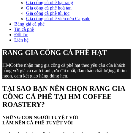
Gia công cà phê hạt rang
Gia công cà phê hoà tan
Gia công cà phê túi lọc
Gia công cà phê viên nén Capsule
Bảng giá cà phê
Tin cà phê
Đối tác
Liên hệ
RANG GIA CÔNG CÀ PHÊ HẠT
HMCoffee nhận rang gia công cà phê hạt theo yêu cầu của khách
hàng với giá cả cạnh tranh, ưu đãi nhất, đảm bảo chất lượng, thơm
ngon, cam kết giao hàng đúng hẹn.
TẠI SAO BẠN NÊN CHỌN RANG GIA
CÔNG CÀ PHÊ TẠI HM COFFEE
ROASTERY?
NHỮNG CON NGƯỜI TUYỆT VỜI
LÀM NÊN CÀ PHÊ TUYỆT VỜI