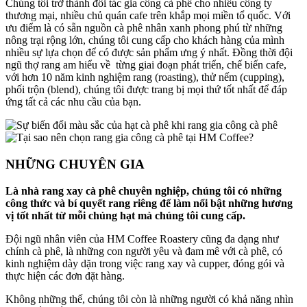
Chúng tôi trở thành đối tác gia công cà phê cho nhiều công ty
thương mại, nhiều chủ quán cafe trên khắp mọi miền tổ quốc. Với
ưu điểm là có sẵn nguồn cà phê nhân xanh phong phú từ những
nông trại rộng lớn, chúng tôi cung cấp cho khách hàng của mình
nhiều sự lựa chọn để có được sản phẩm ưng ý nhất. Đồng thời đội
ngũ thợ rang am hiểu về từng giai đoạn phát triển, chế biến cafe,
với hơn 10 năm kinh nghiệm rang (roasting), thử nếm (cupping),
phối trộn (blend), chúng tôi được trang bị mọi thứ tốt nhất để đáp
ứng tất cả các nhu cầu của bạn.
NHỮNG CHUYÊN GIA
Là nhà rang xay cà phê chuyên nghiệp, chúng tôi có những
công thức và bí quyết rang riêng
để làm nổi bật những hương
vị tốt nhất từ mỗi chủng hạt mà chúng tôi cung cấp.
Đội ngũ nhân viên của HM Coffee Roastery cũng đa dạng như
chính cà phê, là những con người yêu và đam mê với cà phê, có
kinh nghiệm dày dặn trong việc rang xay và cupper, đóng gói và
thực hiện các đơn đặt hàng.
Không những thế, chúng tôi còn là những người có khả năng nhìn