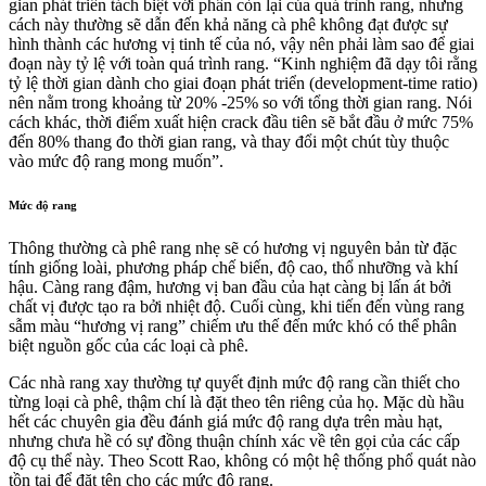
gian phát triển tách biệt với phần còn lại của quá trình rang, nhưng
cách này thường sẽ dẫn đến khả năng cà phê không đạt được sự
hình thành các hương vị tinh tế của nó, vậy nên phải làm sao để giai
đoạn này tỷ lệ với toàn quá trình rang. “Kinh nghiệm đã dạy tôi rằng
tỷ lệ thời gian dành cho giai đoạn phát triển (development-time ratio)
nên nằm trong khoảng từ 20% -25% so với tổng thời gian rang. Nói
cách khác, thời điểm xuất hiện crack đầu tiên sẽ bắt đầu ở mức 75%
đến 80% thang đo thời gian rang, và thay đổi một chút tùy thuộc
vào mức độ rang mong muốn”.
Mức độ rang
Thông thường cà phê rang nhẹ sẽ có hương vị nguyên bản từ đặc
tính giống loài, phương pháp chế biến, độ cao, thổ nhưỡng và khí
hậu. Càng rang đậm, hương vị ban đầu của hạt càng bị lấn át bởi
chất vị được tạo ra bởi nhiệt độ. Cuối cùng, khi tiến đến vùng rang
sẫm màu “hương vị rang” chiếm ưu thế đến mức khó có thể phân
biệt nguồn gốc của các loại cà phê.
Các nhà rang xay thường tự quyết định mức độ rang cần thiết cho
từng loại cà phê, thậm chí là đặt theo tên riêng của họ. Mặc dù hầu
hết các chuyên gia đều đánh giá mức độ rang dựa trên màu hạt,
nhưng chưa hề có sự đồng thuận chính xác về tên gọi của các cấp
độ cụ thể này. Theo Scott Rao, không có một hệ thống phổ quát nào
tồn tại để đặt tên cho các mức độ rang.