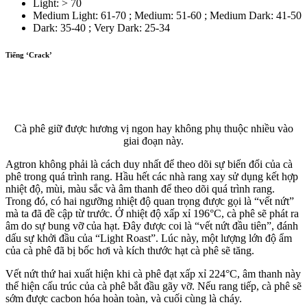
Light: > 70
Medium Light: 61-70 ; Medium: 51-60 ; Medium Dark: 41-50
Dark: 35-40 ; Very Dark: 25-34
Tiếng ‘Crack’
Cà phê giữ được hương vị ngon hay không phụ thuộc nhiều vào
giai đoạn này.
Agtron không phải là cách duy nhất để theo dõi sự biến đổi của cà
phê trong quá trình rang. Hầu hết các nhà rang xay sử dụng kết hợp
nhiệt độ, mùi, màu sắc và âm thanh để theo dõi quá trình rang.
Trong đó, có hai ngưỡng nhiệt độ quan trọng được gọi là “vết nứt”
mà ta đã đề cập từ trước. Ở nhiệt độ xấp xỉ 196°C, cà phê sẽ phát ra
âm do sự bung vỡ của hạt. Đây được coi là “vết nứt đầu tiên”, đánh
dấu sự khởi đầu của “Light Roast”. Lúc này, một lượng lớn độ ẩm
của cà phê đã bị bốc hơi và kích thước hạt cà phê sẽ tăng.
Vết nứt thứ hai xuất hiện khi cà phê đạt xấp xỉ 224°C, âm thanh này
thể hiện cấu trúc của cà phê bắt đầu gãy vỡ. Nếu rang tiếp, cà phê sẽ
sớm được cacbon hóa hoàn toàn, và cuối cùng là cháy.