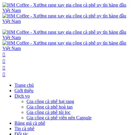
Trang chủ
Giới thiệu
Dịch vụ
Gia công cà phê hạt rang
Gia công cà phê hoà tan
Gia công cà phê túi lọc
Gia công cà phê viên nén Capsule
Bảng giá cà phê
Tin cà phê
Đối tác