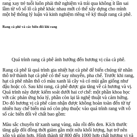
rang xay trẻ tuổi luôn phải thử nghiệm và trải qua không ít lần sai
lầm từ vô số lô cà phê khác nhau mới có thể xây dựng cho mình
một hệ thống lý luận và kinh nghiệm riêng về kỹ thuật rang cà phê.
Rang cà phê và các biến đổi khi rang
Quá trình rang cà phê ảnh hưởng đến hương vị của cà phê.
Rang cà phê là quá trình gia nhiệt hạt cà phê để biến chúng từ nhân
thô trở thành hạt cà phê có thể xay nhuyễn, pha chế. Trước khi rang,
hạt cà phê nhân thô có màu xanh lá cây và có mùi gần giống như
đậu hoặc cỏ. Sau khi rang, cà phê được gia tăng về cả hương và vị.
Quá trình này được kiểm soát dưới hai cơ chế: một phần khoa học
với các phản ứng hóa lý, phần còn lại là nghệ thuật và cảm hứng.
Do đó hương vị cà phê cảm nhận được không hoàn toàn đến từ tự
nhiên hay chế biến mà nó còn phụ thuộc vào quá trình rang với vô
số các biến đổi về chất bao gồm:
Màu sắc chuyển từ xanh sang vàng, nâu rồi đến đen. Kích thước
tăng gấp đôi đồng thời giảm gần một nửa khối lượng, hạt trở nên
xốp và giòn hơn. Hình thành từ 800 đến 1000 hợp chất hương vị và