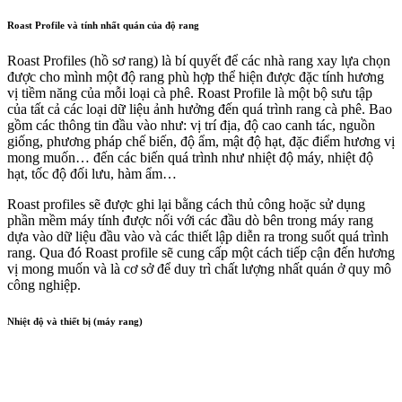
Roast Profile và tính nhất quán của độ rang
Roast Profiles (hồ sơ rang) là bí quyết để các nhà rang xay lựa chọn
được cho mình một độ rang phù hợp thể hiện được đặc tính hương
vị tiềm năng của mỗi loại cà phê. Roast Profile là một bộ sưu tập
của tất cả các loại dữ liệu ảnh hưởng đến quá trình rang cà phê. Bao
gồm các thông tin đầu vào như: vị trí địa, độ cao canh tác, nguồn
giống, phương pháp chế biến, độ ẩm, mật độ hạt, đặc điểm hương vị
mong muốn… đến các biến quá trình như nhiệt độ máy, nhiệt độ
hạt, tốc độ đối lưu, hàm ẩm…
Roast profiles sẽ được ghi lại bằng cách thủ công hoặc sử dụng
phần mềm máy tính được nối với các đầu dò bên trong máy rang
dựa vào dữ liệu đầu vào và các thiết lập diễn ra trong suốt quá trình
rang. Qua đó Roast profile sẽ cung cấp một cách tiếp cận đến hương
vị mong muốn và là cơ sở để duy trì chất lượng nhất quán ở quy mô
công nghiệp.
Nhiệt độ và thiết bị (máy rang)