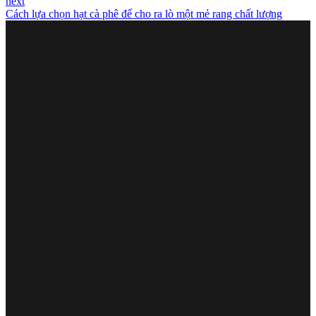
next
Cách lựa chọn hạt cà phê để cho ra lò một mẻ rang chất lượng