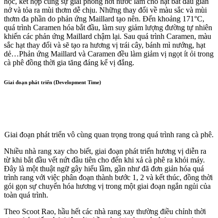
học, kết hợp cùng sự giải phóng hơi nước làm cho hạt bắt đầu giãn
nở và tỏa ra mùi thơm dễ chịu. Những thay đổi về màu sắc và mùi
thơm đa phần do phản ứng Maillard tạo nên. Đến khoảng 171°C,
quá trình Caramen hóa bắt đầu, làm suy giảm lượng đường tự nhiên
khiến các phản ứng Maillard chậm lại. Sau quá trình Caramen, màu
sắc hạt thay đổi và sẽ tạo ra hương vị trái cây, bánh mì nướng, hạt
dẻ…Phản ứng Maillard và Caramen đều làm giảm vị ngọt ít ỏi trong
cà phê đồng thời gia tăng đáng kể vị đắng.
Giai đoạn phát triển (Development Time)
Giai đoạn phát triển vô cùng quan trọng trong quá trình rang cà phê.
Nhiều nhà rang xay cho biết, giai đoạn phát triển hương vị diễn ra
từ khi bắt đầu vết nứt đầu tiên cho đến khi xả cà phê ra khỏi máy.
Đây là một thuật ngữ gây hiểu lầm, gần như đã đơn giản hóa quá
trình rang với việc phân đoạn thành bước 1, 2 và kết thúc, đồng thời
gói gọn sự chuyển hóa hương vị trong một giai đoạn ngắn ngủi của
toàn quá trình.
Theo Scoot Rao, hầu hết các nhà rang xay thường điều chỉnh thời