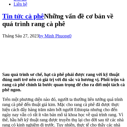
Liên hệ
Tin tức cà phê
Những vấn đề cơ bản về
quá trình rang cà phê
Tháng Sáu 27, 2023
by Minh Phuong
0
Sau quá trình sơ chế, hạt cà phê phải được rang với kỹ thuật
đúng mới trở nên có giá trị với đủ sắc và hương vị. Phối trộn và
rang cà phê chính là bước quan trọng để cho ra đời một tách cà
phê ngon.
Trên một phương diện nào đó, người ta thường liên tưởng quá trình
rang cà phê đến thuật giả kim. Mặc cho rang cà phê đã được thực
hiện cách đây hàng trăm năm bởi người Ethiopia nhưng cho đến
ngày nay vẫn có rất ít văn bản mô tả khoa học về quá trình rang. Vì
thế, hầu hết kỹ thuật rang được truyền thụ lại cho đời sau từ các nhà
rang có kinh nghiệm đi trước. Tuy nhiên, thực tế cho thấy các nhà