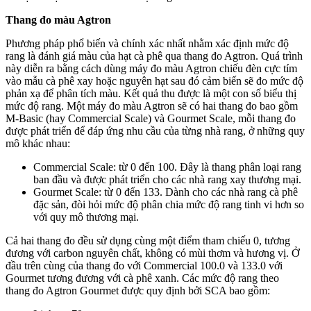
Thang đo màu Agtron
Phương pháp phổ biến và chính xác nhất nhằm xác định mức độ
rang là đánh giá màu của hạt cà phê qua thang đo Agtron. Quá trình
này diễn ra bằng cách dùng máy đo màu Agtron chiếu đèn cực tím
vào mẫu cà phê xay hoặc nguyên hạt sau đó cảm biến sẽ đo mức độ
phản xạ để phân tích màu. Kết quả thu được là một con số biểu thị
mức độ rang. Một máy đo màu Agtron sẽ có hai thang đo bao gồm
M-Basic (hay Commercial Scale) và Gourmet Scale, mỗi thang đo
được phát triển để đáp ứng nhu cầu của từng nhà rang, ở những quy
mô khác nhau:
Commercial Scale: từ 0 đến 100. Đây là thang phân loại rang
ban đầu và được phát triển cho các nhà rang xay thương mại.
Gourmet Scale: từ 0 đến 133. Dành cho các nhà rang cà phê
đặc sản, đòi hỏi mức độ phân chia mức độ rang tinh vi hơn so
với quy mô thương mại.
Cả hai thang đo đều sử dụng cùng một điểm tham chiếu 0, tương
đương với carbon nguyên chất, không có mùi thơm và hương vị. Ở
đầu trên cùng của thang đo với Commercial 100.0 và 133.0 với
Gourmet tương đương với cà phê xanh. Các mức độ rang theo
thang đo Agtron Gourmet được quy định bởi SCA bao gồm: