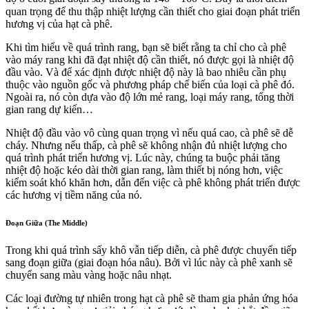
quan trọng để thu thập nhiệt lượng cần thiết cho giai đoạn phát triển
hương vị của hạt cà phê.
Khi tìm hiểu về quá trình rang, bạn sẽ biết rằng ta chỉ cho cà phê
vào máy rang khi đã đạt nhiệt độ cần thiết, nó được gọi là nhiệt độ
đầu vào. Và để xác định được nhiệt độ này là bao nhiêu cần phụ
thuộc vào nguồn gốc và phương pháp chế biến của loại cà phê đó.
Ngoài ra, nó còn dựa vào độ lớn mẻ rang, loại máy rang, tổng thời
gian rang dự kiến…
Nhiệt độ đầu vào vô cùng quan trọng vì nếu quá cao, cà phê sẽ dễ
cháy. Nhưng nếu thấp, cà phê sẽ không nhận đủ nhiệt lượng cho
quá trình phát triển hương vị. Lúc này, chúng ta buộc phải tăng
nhiệt độ hoặc kéo dài thời gian rang, làm thiết bị nóng hơn, việc
kiểm soát khó khăn hơn, dẫn đến việc cà phê không phát triển được
các hương vị tiềm năng của nó.
Đoạn Giữa (The Middle)
Trong khi quá trình sấy khô vẫn tiếp diễn, cà phê được chuyển tiếp
sang đoạn giữa (giai đoạn hóa nâu). Bởi vì lúc này cà phê xanh sẽ
chuyển sang màu vàng hoặc nâu nhạt.
Các loại đường tự nhiên trong hạt cà phê sẽ tham gia phản ứng hóa