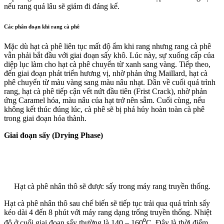
nếu rang quá lâu sẽ giảm đi đáng kể.
Các phân đoạn khi rang cà phê
Mặc dù hạt cà phê liên tục mất độ ẩm khi rang nhưng rang cà phê
vẫn phải bắt đầu với giai đoạn sấy khô. Lúc này, sự xuống cấp của
diệp lục làm cho hạt cà phê chuyển từ xanh sang vàng. Tiếp theo,
đến giai đoạn phát triển hương vị, nhờ phản ứng Maillard, hạt cà
phê chuyển từ màu vàng sang màu nâu nhạt. Dần về cuối quá trình
rang, hạt cà phê tiếp cận vết nứt đầu tiên (Frist Crack), nhờ phản
ứng Caramel hóa, màu nâu của hạt trở nên sẫm. Cuối cùng, nếu
không kết thúc đúng lúc, cà phê sẽ bị phá hủy hoàn toàn cà phê
trong giai đoạn hóa thành.
Giai đoạn sấy (Drying Phase)
Hạt cà phê nhân thô sẽ được sấy trong máy rang truyền thống.
Hạt cà phê nhân thô sau chế biến sẽ tiếp tục trải qua quá trình sấy
kéo dài 4 đến 8 phút với máy rang dạng trống truyền thống. Nhiệt
độ ở cuối giai đoạn sấy thường là 140 – 160⁰C. Đây là thời điểm