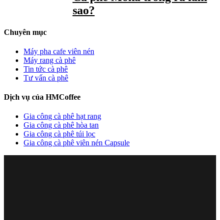
sao?
Chuyên mục
Máy pha cafe viên nén
Máy rang cà phê
Tin tức cà phê
Tư vấn cà phê
Dịch vụ của HMCoffee
Gia công cà phê hạt rang
Gia công cà phê hòa tan
Gia công cà phê túi lọc
Gia công cà phê viên nén Capsule