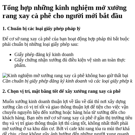
Tổng hợp những kinh nghiệm mở xưởng
rang xay cà phê cho người mới bắt đầu
1. Chuẩn bị các loại giấy phép pháp lý
Để cơ sở rang xay cà phê của bạn hoạt động hợp pháp thì bắt buộc
phải chuẩn bị những loại giấy phép sau:
Giấy phép đăng ký kinh doanh
Giấy chứng nhận xưởng đủ điều kiện vệ sinh an toàn thực
phẩm.
Cần chuẩn bị giấy phép đăng ký kinh doanh và các loại giấy phép k
2. Chọn vị trí, mặt bằng tốt để xây xưởng rang xay cà phê
Muốn xưởng kinh doanh thuận lợi về lâu về dài thì nơi xây dựng
xưởng cần có vị trí tốt và giao thông thuận lợi để tiện cho việc vận
chuyển nguyên liệu đến xưởng hoặc hàng hóa từ xưởng đến cho
khách hàng. Bạn nên
mở cơ sở rang xay cà phê
ở gần thị trường tiêu
thụ và vị trí giao thông thuận lợi thì càng tốt, không nhất thiết phải
mở xưởng ở xa khu dân cư. Bởi vì cafe khi rang tỏa ra mùi thơ khá
dễ chịu, cũng không gây ảnh hưởng đến những người xung quanh.