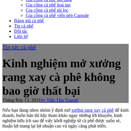
Gia công cà phê hoà tan
Gia công cà phê túi lọc
Gia công cà phê viên nén Capsule
Bảng giá cà phê
Tin cà phê
Đối tác
Liên hệ
Tin tức cà phê
Kinh nghiệm mở xưởng
rang xay cà phê không
bao giờ thất bại
Tháng Bảy 13, 2021
by Trần Thu Trang
0
Nếu bạn đang nhen nhóm ý định
mở
xưởng rang xay cà phê
để
kinh
doanh, buôn bán thì hãy tham khảo ngay những lời khuyên, kinh
nghiệm hữu ích sau để việc
khởi nghiệp từ cà phê được suôn sẻ,
thuận lợi mang lại
lợi nhuận cao và ngày càng phát triển.