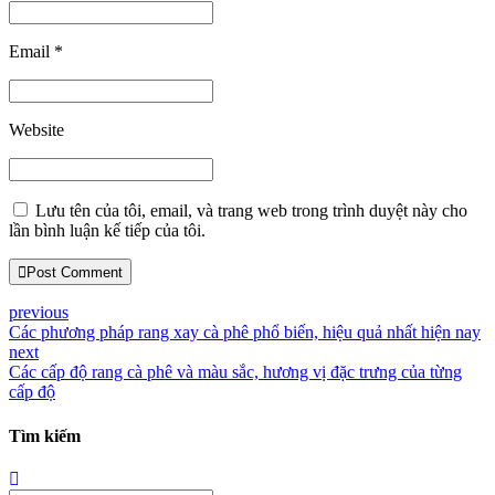
Email *
Website
Lưu tên của tôi, email, và trang web trong trình duyệt này cho
lần bình luận kế tiếp của tôi.
Post Comment
previous
Các phương pháp rang xay cà phê phổ biến, hiệu quả nhất hiện nay
next
Các cấp độ rang cà phê và màu sắc, hương vị đặc trưng của từng
cấp độ
Tìm kiếm