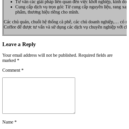
Tư vấn các giải pháp liên quan đên việc khởi nghiệp, kinh doan
Cung cấp dịch vụ trọn gói: Từ cung cấp nguyên liệu, rang xay
phẩm, thương hiệu riêng cho mình.
Các chủ quán, chuỗi hệ thống cà phê, các chủ doanh nghiệp,… có nh
Coffee để được tư vấn và sử dụng các dịch vụ chuyên nghiệp với chất
Leave a Reply
Your email address will not be published. Required fields are
marked *
Comment
*
Name *