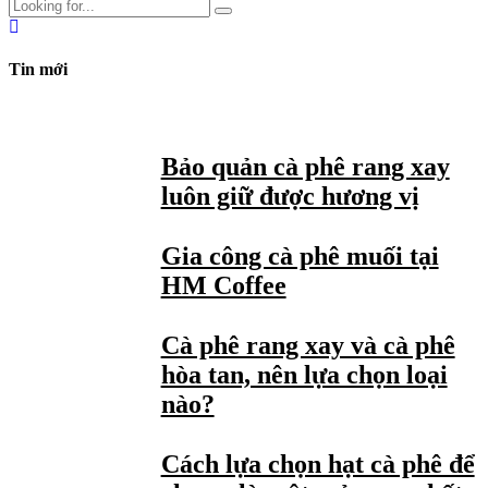
Tin mới
Bảo quản cà phê rang xay
luôn giữ được hương vị
Gia công cà phê muối tại
HM Coffee
Cà phê rang xay và cà phê
hòa tan, nên lựa chọn loại
nào?
Cách lựa chọn hạt cà phê để