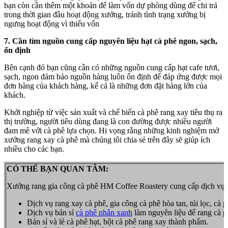
bạn còn cần thêm một khoản để làm vốn dự phòng dùng để chi trả
trong thời gian đầu hoạt động xưởng, tránh tình trạng xưởng bị
ngưng hoạt động vì thiếu vốn
7. Cần tìm nguồn cung cấp nguyên liệu hạt cà phê ngon, sạch,
ổn định
Bên cạnh đó bạn cũng cần có những nguồn cung cấp hạt cafe tươi,
sạch, ngon đảm bảo nguồn hàng luôn ổn định để đáp ứng được mọi
đơn hàng của khách hàng, kể cả là những đơn đặt hàng lớn của
khách.
Khởi nghiệp từ việc sản xuất và chế biến cà phê rang xay tiêu thụ ra
thị trường, người tiêu dùng đang là con đường được nhiều người
đam mê với cà phê lựa chọn. Hi vọng rằng những kinh nghiệm mở
xưởng rang xay cà phê mà chúng tôi chia sẻ trên đây sẽ giúp ích
nhiều cho các bạn.
CÓ THỂ BẠN QUAN TÂM:
Xưởng rang gia công cà phê HM Coffee Roastery cung cấp dịch vụ:
Dịch vụ rang xay cà phê, gia công cà phê hòa tan, túi lọc, cà
Dịch vụ bán sỉ
cà phê nhân xanh
làm nguyên liệu để rang cà p
Bán sỉ và lẻ cà phê hạt, bột cà phê rang xay thành phẩm.