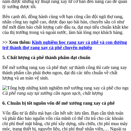
nắm được những kỹ thuật rang xay từ cơ bản đến nâng cao để quản
lý xưởng được tốt.
Bên cạnh đó, đồng hành cùng với bạn cũng cần đội ngũ thợ rang,
nhân công tay nghề cao, được đạo tạo bài bản, chuyên sâu có như
thế mới đảm bảo chất lượng cafe đầu ra, đạt mọi tiêu chuẩn khắt khe
của thị trường trong và ngoài nước, làm hài lòng mọi khách hàng.
>> Xem thêm:
Kinh nghiệm học rang xay cà phê và con đường
trở thành thợ rang xay cà phê chuyên nghiệp
5. Chất lượng cà phê thành phẩm đạt chuẩn
Để mở xưởng rang xay cà phê thực sự thành công thì cafe rang xay
thành phẩm cần phải thơm ngon, đạt đủ các tiêu chuẩn về chất
lượng và an toàn vệ sinh.
Cà phê rang xay tại xưởng cần ngon sạch, chất lượng
6. Chuẩn bị tốt nguồn vốn để mở xưởng rang xay cà phê
Vốn đầu tư là điều mà bạn cần hết sức lưu tâm. Bạn cần tính toán
và phải đảo bảo nguồn vốn của mình có thể chi trả cho các khoản
chi phí thuê mặt bằng, chi phí xây dựng, sửa chữa, chi phí mua máy
móc, trang thiết bị, nguyên liệu, chi phí thuê nhân viên,… Ngoài ra