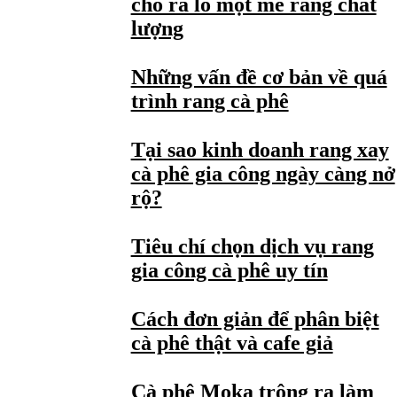
cho ra lò một mẻ rang chất
lượng
Những vấn đề cơ bản về quá
trình rang cà phê
Tại sao kinh doanh rang xay
cà phê gia công ngày càng nở
rộ?
Tiêu chí chọn dịch vụ rang
gia công cà phê uy tín
Cách đơn giản để phân biệt
cà phê thật và cafe giả
Cà phê Moka trông ra làm