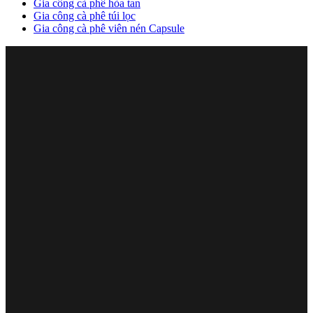
Gia công cà phê hòa tan
Gia công cà phê túi lọc
Gia công cà phê viên nén Capsule