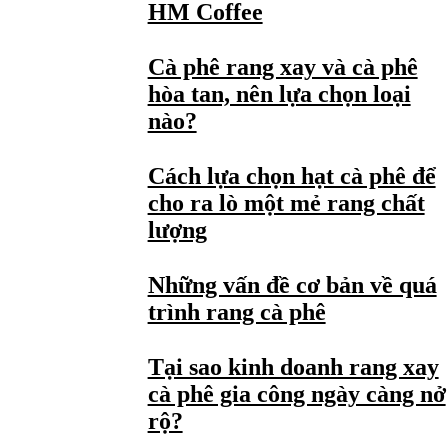
HM Coffee
Cà phê rang xay và cà phê
hòa tan, nên lựa chọn loại
nào?
Cách lựa chọn hạt cà phê để
cho ra lò một mẻ rang chất
lượng
Những vấn đề cơ bản về quá
trình rang cà phê
Tại sao kinh doanh rang xay
cà phê gia công ngày càng nở
rộ?