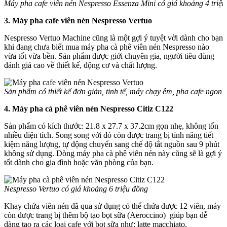
Máy pha cafe viên nén Nespresso Essenza Mini có giá khoảng 4 triệ
3. Máy pha cafe viên nén Nespresso Vertuo
Nespresso Vertuo Machine cũng là một gợi ý tuyệt vời dành cho bạn
khi đang chưa biết mua máy pha cà phê viên nén Nespresso nào
vừa tốt vừa bền. Sản phẩm được giới chuyên gia, người tiêu dùng
đánh giá cao về thiết kế, động cơ và chất lượng.
Sản phẩm có thiết kế đơn giản, tinh tế, máy chạy êm, pha cafe ngon
4. Máy pha cà phê viên nén Nespresso Citiz C122
Sản phẩm có kích thước: 21.8 x 27.7 x 37.2cm gọn nhẹ, không tốn
nhiều diện tích. Song song với đó còn được trang bị tính năng tiết
kiệm năng lượng, tự động chuyển sang chế độ tắt nguồn sau 9 phút
không sử dụng. Dòng máy pha cà phê viên nén này cũng sẽ là gợi ý
tốt dành cho gia đình hoặc văn phòng của bạn.
Nespresso Vertuo có giá khoảng 6 triệu đồng
Khay chứa viên nén đã qua sử dụng có thể chứa được 12 viên, máy
còn được trang bị thêm bộ tạo bọt sữa (Aeroccino) giúp bạn dễ
dàng tạo ra các loại cafe với bọt sữa như: latte macchiato,