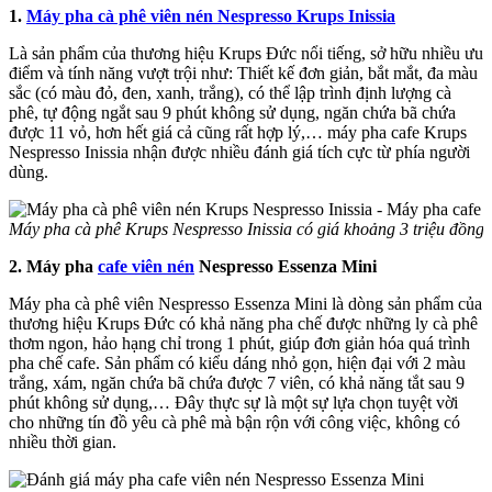
1.
Máy pha cà phê viên nén Nespresso Krups Inissia
Là sản phẩm của thương hiệu Krups Đức nổi tiếng, sở hữu nhiều ưu
điểm và tính năng vượt trội như: Thiết kế đơn giản, bắt mắt, đa màu
sắc (có màu đỏ, đen, xanh, trắng), có thể lập trình định lượng cà
phê, tự động ngắt sau 9 phút không sử dụng, ngăn chứa bã chứa
được 11 vỏ, hơn hết giá cả cũng rất hợp lý,… máy pha cafe Krups
Nespresso Inissia nhận được nhiều đánh giá tích cực từ phía người
dùng.
Máy pha cà phê Krups Nespresso Inissia có giá khoảng 3 triệu đồng
2. Máy pha
cafe viên nén
Nespresso Essenza Mini
Máy pha cà phê viên Nespresso Essenza Mini là dòng sản phẩm của
thương hiệu Krups Đức có khả năng pha chế được những ly cà phê
thơm ngon, hảo hạng chỉ trong 1 phút, giúp đơn giản hóa quá trình
pha chế cafe. Sản phẩm có kiểu dáng nhỏ gọn, hiện đại với 2 màu
trắng, xám, ngăn chứa bã chứa được 7 viên, có khả năng tắt sau 9
phút không sử dụng,… Đây thực sự là một sự lựa chọn tuyệt vời
cho những tín đồ yêu cà phê mà bận rộn với công việc, không có
nhiều thời gian.