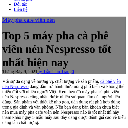
Đối tác
Liên hệ
Máy pha cafe viên nén
Top 5 máy pha cà phê
viên nén Nespresso tốt
nhất hiện nay
Tháng Bảy 9, 2021
by Trần Thu Trang
0
Với sự đa dạng về hương vị, chất lượng về sản phẩm,
cà phê viên
nén Nespresso
đang dần trở thành thức uống phổ biến và không thể
thiếu đối với nhiều người Việt. Kéo theo đó máy pha cà phê viên
nén Nespresso cũng nhận được nhiều sự quan tâm của người tiêu
dùng. Sản phẩm với thiết kế nhỏ gọn, tiện dụng rất phù hợp dùng
trong gia đình và văn phòng. Nếu bạn đang băn khoăn chưa biết
nên mua máy pha cafe viên nén Nespresso nào là tốt nhất thì hãy
tham khảo ngay 5 mẫu máy sau đây đang được đánh giá cao về kiểu
dáng lẫn chất lượng.