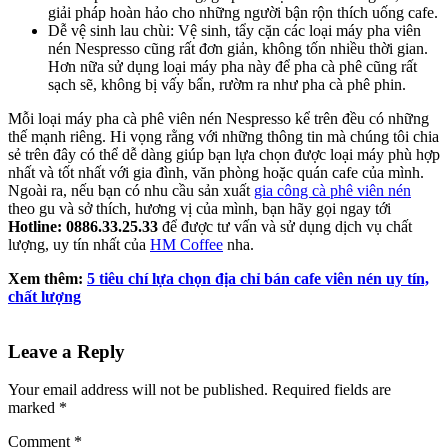
giải pháp hoàn hảo cho những người bận rộn thích uống cafe.
Dễ vệ sinh lau chùi: Vệ sinh, tẩy cặn các loại máy pha viên
nén Nespresso cũng rất đơn giản, không tốn nhiều thời gian.
Hơn nữa sử dụng loại máy pha này để pha cà phê cũng rất
sạch sẽ, không bị vấy bẩn, rườm ra như pha cà phê phin.
Mỗi loại máy pha cà phê viên nén Nespresso kể trên đều có những
thế mạnh riêng. Hi vọng rằng với những thông tin mà chúng tôi chia
sẻ trên đây có thể dễ dàng giúp bạn lựa chọn được loại máy phù hợp
nhất và tốt nhất với gia đình, văn phòng hoặc quán cafe của mình.
Ngoài ra, nếu bạn có nhu cầu sản xuất
gia công cà phê viên nén
theo gu và sở thích, hương vị của mình, bạn hãy gọi ngay tới
Hotline: 0886.33.25.33
để được tư vấn và sử dụng dịch vụ chất
lượng, uy tín nhất của
HM Coffee
nha.
Xem thêm:
5 tiêu chí lựa chọn địa chỉ bán cafe viên nén uy tín,
chất lượng
Leave a Reply
Your email address will not be published. Required fields are
marked *
Comment
*