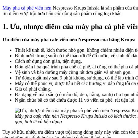
Máy pha cà phê viên nén
Nespresso Krups Inissia là sản phẩm của th
ưu điểm vượt trội hơn hẳn các dòng sản phẩm cùng loại khác.
1. Ưu, nhược điểm của máy pha cà phê viên
Ưu điểm của máy pha cafe viên nén Nespresso của hãng Krups:
Thiết kế tinh tế, kích thước nhỏ gọn, không chiếm nhiều diện t
Bình nước trong suốt có thể tháo rời để đổ nước, vệ sinh dễ dà
Cách sử dụng đơn giản, tiện dụng.
Đơn giản hóa quá trình pha chế cà phê, ai cũng có thể pha cà 
Vệ sinh và bảo dưỡng máy cũng rất đơn giản và nhanh gọn.
Tự động ngắt máy sau 9 phút không sử dụng, có thể lập trình đ
Máy có thể phục vụ được hầu hết các hương vị đáp ứng tối đa 
Giá cả phải chăng.
Đa dạng về màu sắc (có màu đỏ, đen, trắng, xanh) cho bạn nhi
Ngăn chứa bã có thể chứa được 11 vỏ viên cà phê, rất tiện lợi.
Máy pha cafe viên nén Nespresso Krups Inissia có kích thước
gọn, tinh tế và tiện dụng
Tuy sở hữu nhiều ưu điểm vượt trội song dòng máy này vẫn còn tồn t
cho những gia đình hoặc văn phòng có đông thành viên.