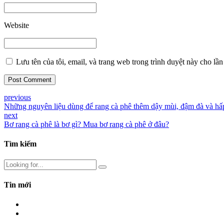
Website
Lưu tên của tôi, email, và trang web trong trình duyệt này cho lần 
Post Comment
previous
Những nguyên liệu dùng để rang cà phê thêm dậy mùi, đậm đà và hấ
next
Bơ rang cà phê là bơ gì? Mua bơ rang cà phê ở đâu?
Tìm kiếm
Tin mới