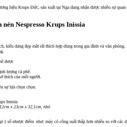
ương hiệu Krups Đức, sản xuất tại Nga đang nhận được nhiều sự quan tâ
 nén Nespresso Krups Inissia
ích, kiểu dáng đẹp mắt rất thích hợp dùng trong gia đình và văn phòng.
ng.
phê được
ịnh lượng cà phê.
sở thích của mỗi người.
ều sự lựa chọn chọn.
: 12cm x 23cm x 32,1cm, nhỏ
ại 1 số nhược điểm như: máy có công suất thấp hơn nhiều so với các 