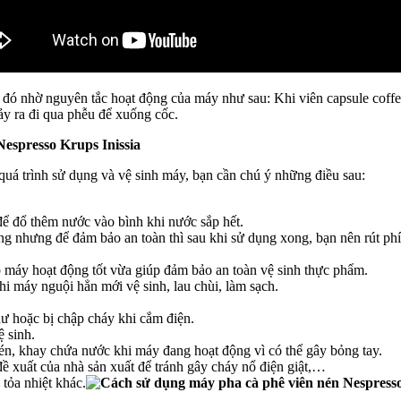
cốc đó nhờ nguyên tắc hoạt động của máy như sau: Khi viên capsule co
ảy ra đi qua phễu để xuống cốc.
Nespresso Krups Inissia
 quá trình sử dụng và vệ sinh máy, bạn cần chú ý những điều sau:
ể đổ thêm nước vào bình khi nước sắp hết.
 nhưng để đảm bảo an toàn thì sau khi sử dụng xong, bạn nên rút phích 
 máy hoạt động tốt vừa giúp đảm bảo an toàn vệ sinh thực phẩm.
 máy nguội hẳn mới vệ sinh, lau chùi, làm sạch.
 hoặc bị chập cháy khi cắm điện.
 sinh.
n, khay chứa nước khi máy đang hoạt động vì có thể gây bỏng tay.
đề xuất của nhà sản xuất để tránh gây cháy nổ điện giật,…
tỏa nhiệt khác.