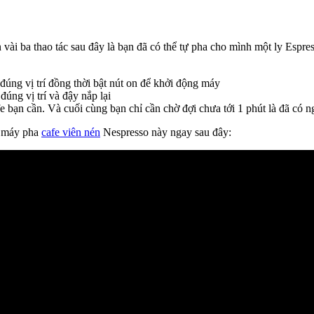
vài ba thao tác sau đây là bạn đã có thể tự pha cho mình một ly Espr
đúng vị trí đồng thời bật nút on để khởi động máy
úng vị trí và đậy nắp lại
e bạn cần. Và cuối cùng bạn chỉ cần chờ đợi chưa tới 1 phút là đã có n
g máy pha
cafe viên nén
Nespresso này ngay sau đây: