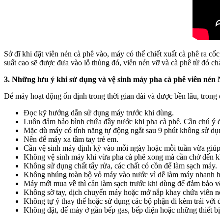
Sở dĩ khi đặt viên nén cà phê vào, máy có thể chiết xuất cà phê ra 
suất cao sẽ được đưa vào lỗ thủng đó, viên nén vỡ và cà phê từ đó ch
3. Những lưu ý khi sử dụng và vệ sinh máy pha cà phê viên nén 
Để máy hoạt động ổn định trong thời gian dài và được bền lâu, trong
Đọc kỹ hướng dẫn sử dụng máy trước khi dùng.
Luôn đảm bảo bình chứa đầy nước khi pha cà phê. Cần chú ý đ
Mặc dù máy có tính năng tự động ngắt sau 9 phút không sử dụng
Nên để máy xa tầm tay trẻ em.
Cần vệ sinh máy định kỳ vào mỗi ngày hoặc mỗi tuần vừa giúp
Không vệ sinh máy khi vừa pha cà phê xong mà cần chờ đến khi
Không sử dụng chất tẩy rửa, các chất có cồn để làm sạch máy.
Không nhúng toàn bộ vỏ máy vào nước vì dễ làm máy nhanh hư
Máy mới mua về thì cần làm sạch trước khi dùng để đảm bảo vệ
Không sờ tay, dịch chuyển máy hoặc mở nắp khay chứa viên né
Không tự ý thay thế hoặc sử dụng các bộ phận đi kèm trái với 
Không đặt, để máy ở gần bếp gas, bếp điện hoặc những thiết bị 