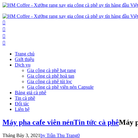
Trang chủ
Giới thiệu
Dịch vụ
Gia công cà phê hạt rang
Gia công cà phê hoà tan
Gia công cà phê túi lọc
Gia công cà phê viên nén Capsule
Bảng giá cà phê
Tin cà phê
Đối tác
Liên hệ
Máy pha cafe viên nén
Tin tức cà phê
Máy p
Tháng Bảy 3, 2021
by Trần Thu Trang
0