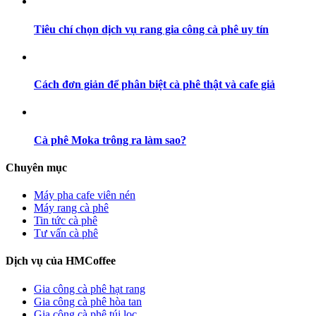
Tiêu chí chọn dịch vụ rang gia công cà phê uy tín
Cách đơn giản để phân biệt cà phê thật và cafe giả
Cà phê Moka trông ra làm sao?
Chuyên mục
Máy pha cafe viên nén
Máy rang cà phê
Tin tức cà phê
Tư vấn cà phê
Dịch vụ của HMCoffee
Gia công cà phê hạt rang
Gia công cà phê hòa tan
Gia công cà phê túi lọc