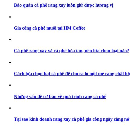
Bảo quản cà phê rang xay luôn giữ được hương vị
Gia công cà phê muối tại HM Coffee
Cà phê rang xay và cà phê hòa tan, nên lựa chọn loại nào?
Cách lựa chọn hạt cà phê để cho ra lò một mẻ rang chất l
Những vấn đề cơ bản về quá trình rang cà phê
Tại sao kinh doanh rang xay cà phê gia công ngày càng nở