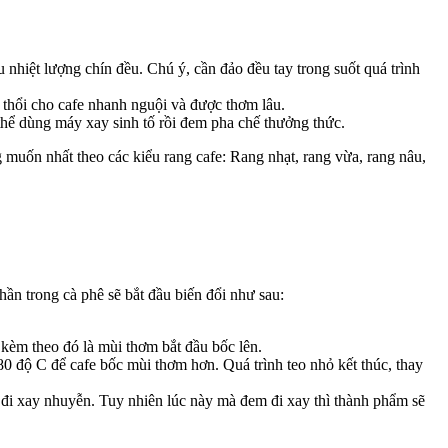
u nhiệt lượng chín đều. Chú ý, cần đảo đều tay trong suốt quá trình
t thổi cho cafe nhanh nguội và được thơm lâu.
thể dùng máy xay sinh tố rồi đem pha chế thưởng thức.
 muốn nhất theo các kiểu rang cafe: Rang nhạt, rang vừa, rang nâu,
hần trong cà phê sẽ bắt đầu biến đổi như sau:
 kèm theo đó là mùi thơm bắt đầu bốc lên.
0 độ C để cafe bốc mùi thơm hơn. Quá trình teo nhỏ kết thúc, thay
 đi xay nhuyễn. Tuy nhiên lúc này mà đem đi xay thì thành phẩm sẽ