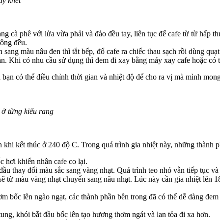
áy khét
 cà phê với lửa vừa phải và đảo đều tay, liên tục để cafe từ từ hấp th
hông đều.
sang màu nâu đen thì tắt bếp, đổ cafe ra chiếc thau sạch rồi dùng quạ
ản. Khi có nhu cầu sử dụng thì đem đi xay bằng máy xay cafe hoặc có 
bạn có thể điều chỉnh thời gian và nhiệt độ để cho ra vị mà mình mong
 ở từng kiểu rang
 khi kết thúc ở 240 độ C. Trong quá trình gia nhiệt này, những thành p
 hơi khiến nhân cafe co lại.
đầu thay đổi màu sắc sang vàng nhạt. Quá trình teo nhỏ vẫn tiếp tục và
 từ màu vàng nhạt chuyển sang nâu nhạt. Lúc này cần gia nhiệt lên 18
hơm bốc lên ngào ngạt, các thành phần bên trong đã có thể dễ dàng đem
ng, khói bắt đầu bốc lên tạo hương thơm ngát và lan tỏa đi xa hơn.