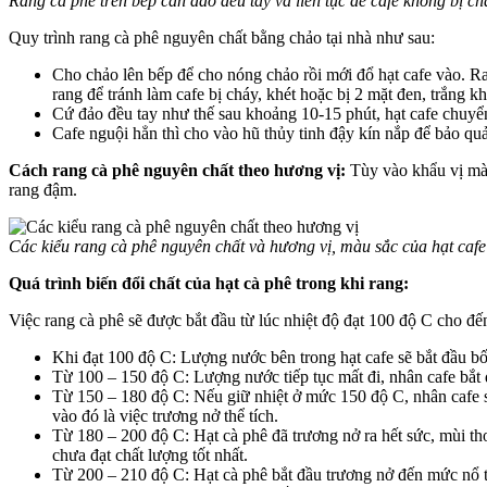
Rang cà phê trên bếp cần đảo đều tay và liên tục để cafe không bị ch
Quy trình rang cà phê nguyên chất bằng chảo tại nhà như sau:
Cho chảo lên bếp để cho nóng chảo rồi mới đổ hạt cafe vào. Rang
rang để tránh làm cafe bị cháy, khét hoặc bị 2 mặt đen, trắng k
Cứ đảo đều tay như thế sau khoảng 10-15 phút, hạt cafe chuyển 
Cafe nguội hẳn thì cho vào hũ thủy tinh đậy kín nắp để bảo qu
Cách rang cà phê nguyên chất theo hương vị:
Tùy vào khẩu vị mà 
rang đậm.
Các kiểu rang cà phê nguyên chất và hương vị, màu sắc của hạt cafe
Quá trình biến đổi chất của hạt cà phê trong khi rang:
Việc rang cà phê sẽ được bắt đầu từ lúc nhiệt độ đạt 100 độ C cho đến
Khi đạt 100 độ C: Lượng nước bên trong hạt cafe sẽ bắt đầu bốc
Từ 100 – 150 độ C: Lượng nước tiếp tục mất đi, nhân cafe bắt 
Từ 150 – 180 độ C: Nếu giữ nhiệt ở mức 150 độ C, nhân cafe sẽ
vào đó là việc trương nở thể tích.
Từ 180 – 200 độ C: Hạt cà phê đã trương nở ra hết sức, mùi t
chưa đạt chất lượng tốt nhất.
Từ 200 – 210 độ C: Hạt cà phê bắt đầu trương nở đến mức nổ tu