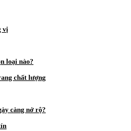
 vị
n loại nào?
rang chất lượng
gày càng nở rộ?
tín