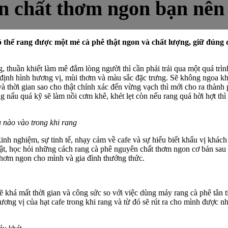
n chất thơm ngon bạn nên 
ó thể rang được một mẻ cà phê thật ngon và chất lượng, giữ đún
 thuần khiết làm mê đắm lòng người thì cần phải trải qua một quá trì
mới định hình hương vị, mùi thơm và màu sắc đặc trưng. Sẽ không ngoa k
và thời gian sao cho thật chính xác đến vừng vạch thì mới cho ra thà
nấu quá kỹ sẽ làm nồi cơm khê, khét lẹt còn nếu rang quá hời hợt thì 
 nào vào trong khi rang
inh nghiệm, sự tinh tế, nhạy cảm về cafe và sự hiểu biết khẩu vị khác
ật, học hỏi những cách rang cà phê nguyên chất thơm ngon cơ bản sau đ
 thơm ngon cho mình và gia đình thưởng thức.
sẽ khá mất thời gian và công sức so với việc dùng máy rang cà phê tân 
ng vị của hạt cafe trong khi rang và từ đó sẽ rút ra cho mình được nh