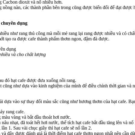
g Cacbon dioxit và nổ nhiều hơn.
nồng nàn, các thành phần bên trong cũng được biến đổi để đạt được hư
ê chuyên dụng
hiều như rang thủ công mà mỗi mẻ rang lại rang được nhiều và có chất
mới tạo ra được cafe thành phẩm thơm ngon, đậm đà được.
nhiều và cho chất lượng
au đó hạt cafe được đưa xuống nồi rang.
sát cũng như dựa vào kinh nghiệm của mình để điều chỉnh thời gian và n
hải dựa vào sự thay đổi màu sắc cũng như hương thơm của hạt cafe. Bạn
áy rang cafe.
g màu vàng và bắt đầu thoát hơi nước.
âu nhạt, đã toát hết hơi nước, thể tích hạt cafe bắt đầu tăng lên và nổ 
ần 1. Sau vài chục giây thì hạt cafe sẽ nổ lần 2.
 và đây được đánh giá là thời điểm hạt cafe thơm ngon nhất nên cần dừn