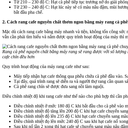
Từ 210 – 230 độ C: Hạt cà phê tiếp tục trương nở do giải phón
Từ 230 – 240 độ C: Hạt lúc này sẽ có màu nâu đậm, mùi hương 
bắt đầu pha chế.
2. Cách rang cafe nguyên chất thơm ngon bằng máy rang cà ph
Mặc dù cách rang cafe bằng máy nhanh và tiện, không tốn công sức n
vẫn cần phải tìm hiểu và nắm được quy trình hoạt động của máy thì 
Rang cà phê nguyên chất bằng máy rang sẽ rang được với số lượng 
cafe chín đều hơn
Quy trình hoạt động của máy rang cafe như sau:
Máy tiếp nhận hạt cafe thông qua phễu chứa cà phê đầu vào. S
Tại đây, quá trình rang sẽ diễn ra và người thợ rang cần quan 
Cà phê rang chín sẽ được đưa sang nồi làm nguội.
Điều chỉnh nhiệt độ khi rang cafe như thế nào cho phù hợp thì cần p
Điều chỉnh nhiệt ở mức 180 độ C khi bắt đầu cho cà phê vào m
Điều chỉnh nhiệt độ tăng lên 200 độ C khi hạt cafe chuyển san
Điều chỉnh nhiệt độ lên 235 độ C khi hạt cafe chuyển sang màu n
Điều chỉnh nhiệt đọ lên mức 240 độ C sau khi hạt cafe nổ xong l
Sau khi nổ lần 2 xong thì hạt cafe sẽ chuyển sang màu nâu đậm