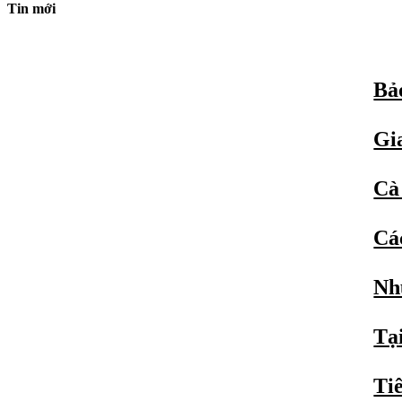
Tin mới
Bả
Gi
Cà 
Cá
Nh
Tạ
Tiê