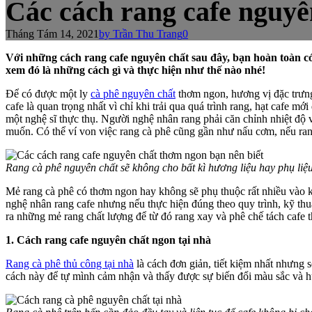
Các cách rang cafe nguyê
Tháng Tám 14, 2021
by Trần Thu Trang
0
Với những cách rang cafe nguyên chất sau đây, bạn hoàn toàn c
xem đó là những cách gì và thực hiện như thế nào nhé!
Để có được một ly
cà phê nguyên chất
thơm ngon, hương vị đặc trưng,
cafe là quan trọng nhất vì chỉ khi trải qua quá trình rang, hạt cafe 
một nghệ sĩ thực thụ. Người nghệ nhân rang phải căn chỉnh nhiệt độ 
muốn. Có thể ví von việc rang cà phê cũng gần như nấu cơm, nếu rang 
Rang cà phê nguyên chất sẽ không cho bất kì hương liệu hay phụ liệu
Mẻ rang cà phê có thơm ngon hay không sẽ phụ thuộc rất nhiều vào k
nghệ nhân rang cafe nhưng nếu thực hiện đúng theo quy trình, kỹ thu
ra những mẻ rang chất lượng để từ đó rang xay và phê chế tách cafe
1. Cách rang cafe nguyên chất ngon tại nhà
Rang cà phê thủ công tại nhà
là cách đơn giản, tiết kiệm nhất nhưng 
cách này để tự mình cảm nhận và thấy được sự biến đổi màu sắc và hươ