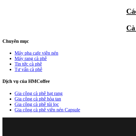
Các
Cà
Chuyên mục
Máy pha cafe viên nén
Máy rang cà phê
Tin tức cà phê
Tư vấn cà phê
Dịch vụ của HMCoffee
Gia công cà phê hạt rang
Gia công cà phê hòa tan
Gia công cà phê túi lọc
Gia công cà phê viên nén Capsule