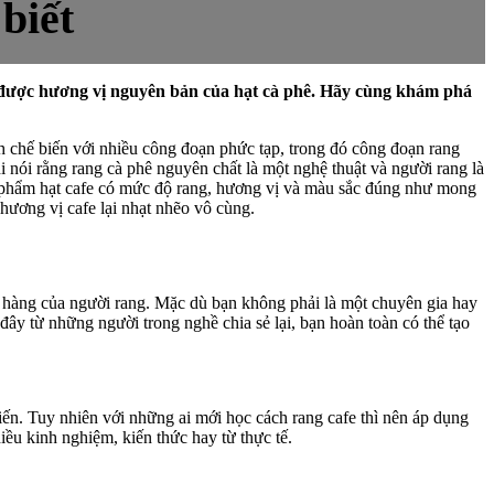
biết
g được hương vị nguyên bản của hạt cà phê. Hãy cùng khám phá
nh chế biến với nhiều công đoạn phức tạp, trong đó công đoạn rang
hi nói rằng rang cà phê nguyên chất là một nghệ thuật và người rang là
nh phẩm hạt cafe có mức độ rang, hương vị và màu sắc đúng như mong
hương vị cafe lại nhạt nhẽo vô cùng.
h hàng của người rang. Mặc dù bạn không phải là một chuyên gia hay
ây từ những người trong nghề chia sẻ lại, bạn hoàn toàn có thể tạo
tiến. Tuy nhiên với những ai mới học cách rang cafe thì nên áp dụng
iều kinh nghiệm, kiến thức hay từ thực tế.