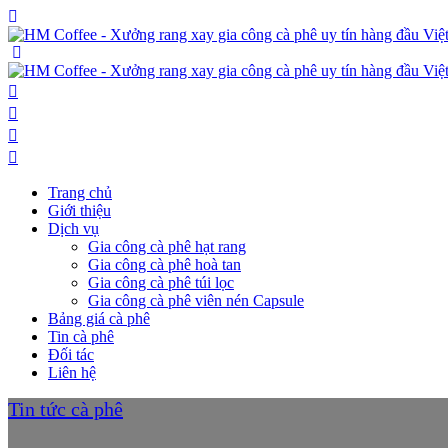
Trang chủ
Giới thiệu
Dịch vụ
Gia công cà phê hạt rang
Gia công cà phê hoà tan
Gia công cà phê túi lọc
Gia công cà phê viên nén Capsule
Bảng giá cà phê
Tin cà phê
Đối tác
Liên hệ
Tin tức cà phê