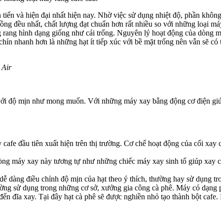
 tiến và hiện đại nhất hiện nay. Nhờ việc sử dụng nhiệt độ, phần không
đồng đều nhất, chất lượng đạt chuẩn hơn rất nhiều so với những loại má
 rang hình dạng giống như cái trống. Nguyên lý hoạt động của dòng máy 
chín nhanh hơn là những hạt ít tiếp xúc với bề mặt trống nên vẫn sẽ có 
 Air
ột với độ mịn như mong muốn. Với những máy xay bằng động cơ điện giú
 cafe đầu tiên xuất hiện trên thị trường. Cơ chế hoạt động của cối xay
òng máy xay này tương tự như những chiếc máy xay sinh tố giúp xay cà
dễ dàng điều chỉnh độ mịn của hạt theo ý thích, thường hay sử dụng t
ờng sử dụng trong những cơ sở, xưởng gia công cà phê. Máy có dạng 
đến đĩa xay. Tại đây hạt cà phê sẽ được nghiền nhỏ tạo thành bột cafe. 