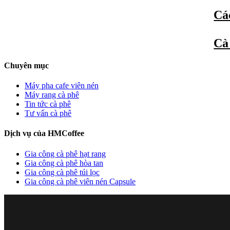
Các
Cà
Chuyên mục
Máy pha cafe viên nén
Máy rang cà phê
Tin tức cà phê
Tư vấn cà phê
Dịch vụ của HMCoffee
Gia công cà phê hạt rang
Gia công cà phê hòa tan
Gia công cà phê túi lọc
Gia công cà phê viên nén Capsule