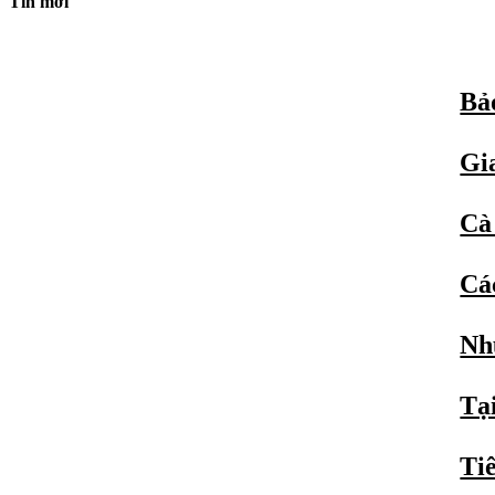
Tin mới
Bả
Gi
Cà 
Cá
Nh
Tạ
Tiê