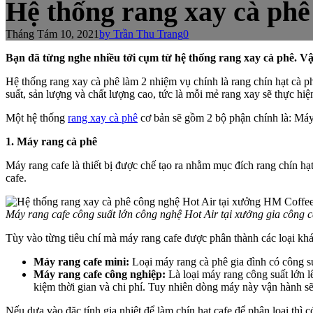
Hệ thống rang xay cà ph
Tháng Tám 10, 2021
by Trần Thu Trang
0
Bạn đã từng nghe nhiều tới cụm từ hệ thống rang xay cà phê. V
Hệ thống rang xay cà phê làm 2 nhiệm vụ chính là rang chín hạt cà p
suất, sản lượng và chất lượng cao, tức là mỗi mẻ rang xay sẽ thực hiệ
Một hệ thống
rang xay cà phê
cơ bản sẽ gồm 2 bộ phận chính là: Máy
1. Máy rang cà phê
Máy rang cafe là thiết bị được chế tạo ra nhằm mục đích rang chín h
cafe.
Máy rang cafe công suất lớn công nghệ Hot Air tại xưởng gia công 
Tùy vào từng tiêu chí mà máy rang cafe được phân thành các loại kh
Máy rang cafe mini:
Loại máy rang cà phê gia đình có công s
Máy rang cafe công nghiệp:
Là loại máy rang công suất lớn l
kiệm thời gian và chi phí. Tuy nhiên dòng máy này vận hành sẽ
Nếu dựa vào đặc tính gia nhiệt để làm chín hạt cafe để phân loại thì 