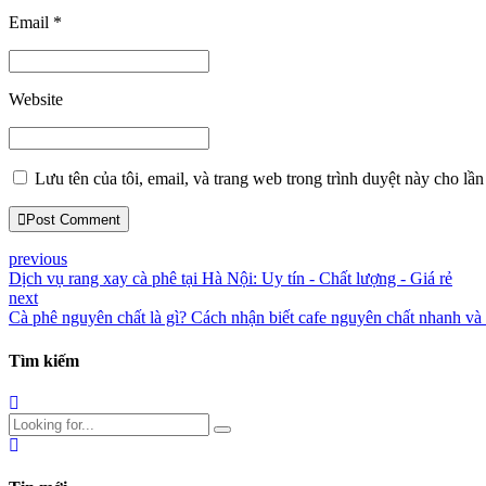
Email *
Website
Lưu tên của tôi, email, và trang web trong trình duyệt này cho lần 
Post Comment
previous
Dịch vụ rang xay cà phê tại Hà Nội: Uy tín - Chất lượng - Giá rẻ
next
Cà phê nguyên chất là gì? Cách nhận biết cafe nguyên chất nhanh và
Tìm kiếm