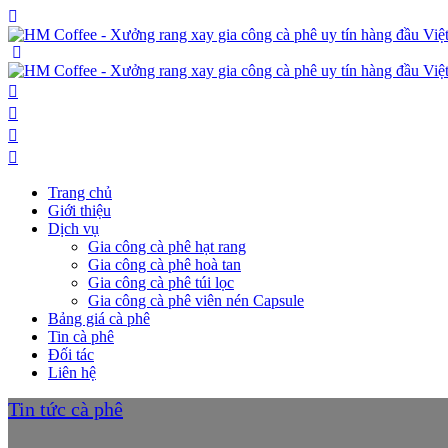
Trang chủ
Giới thiệu
Dịch vụ
Gia công cà phê hạt rang
Gia công cà phê hoà tan
Gia công cà phê túi lọc
Gia công cà phê viên nén Capsule
Bảng giá cà phê
Tin cà phê
Đối tác
Liên hệ
Tin tức cà phê