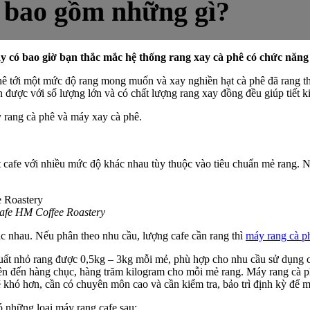
ê bao gồm những gì?
ậy có bao giờ bạn thắc mắc hệ thống rang xay cà phê có chức năn
hê tới một mức độ rang mong muốn và xay nghiền hạt cà phê đã rang th
n được với số lượng lớn và có chất lượng rang xay đồng đều giúp tiết ki
 rang cà phê và máy xay cà phê.
ạt cafe với nhiều mức độ khác nhau tùy thuộc vào tiêu chuẩn mẻ rang. N
cafe HM Coffee Roastery
ác nhau. Nếu phân theo nhu cầu, lượng cafe cần rang thì
máy rang cà p
uất nhỏ rang được 0,5kg – 3kg mỗi mẻ, phù hợp cho nhu cầu sử dụng c
ên đến hàng chục, hàng trăm kilogram cho mỗi mẻ rang. Máy rang cà ph
 khó hơn, cần có chuyên môn cao và cần kiểm tra, bảo trì định kỳ để 
có những loại máy rang cafe sau: