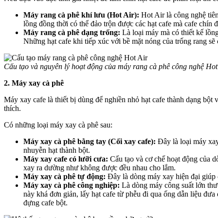
Máy rang cà phê khí lưu (Hot Air):
Hot Air là công nghệ tiên
lồng đồng thời có thể đảo trộn được các hạt cafe mà cafe chín 
Máy rang cà phê dạng trống:
Là loại máy mà có thiết kế lồng
Những hạt cafe khi tiếp xúc với bề mặt nóng của trống rang sẽ 
Cấu tạo và nguyên lý hoạt động của máy rang cà phê công nghệ Hot
2. Máy xay cà phê
Máy xay cafe là thiết bị dùng để nghiền nhỏ hạt cafe thành dạng b
thích.
Có những loại máy xay cà phê sau:
Máy xay cà phê bằng tay (Cối xay cafe):
Đây là loại máy xay
nhuyễn hạt thành bột.
Máy xay cafe có lưỡi cưa:
Cấu tạo và cơ chế hoạt động của d
xay ra dường như không được đều nhau cho lắm.
Máy xay cà phê tự động:
Đây là dòng máy xay hiện đại giúp 
Máy xay cà phê công nghiệp:
Là dòng máy công suất lớn thư
này khá đơn giản, lấy hạt cafe từ phễu đi qua ống dẫn liệu đưa 
đựng cafe bột.