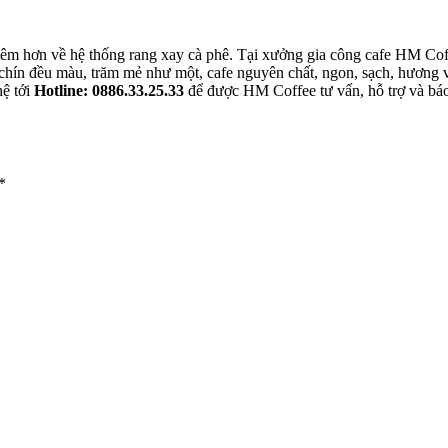
thêm hơn về hệ thống rang xay cà phê. Tại xưởng gia công cafe HM Cof
 chín đều màu, trăm mẻ như một, cafe nguyên chất, ngon, sạch, hương 
hệ tới
Hotline: 0886.33.25.33
để được HM Coffee tư vấn, hỗ trợ và báo g
*