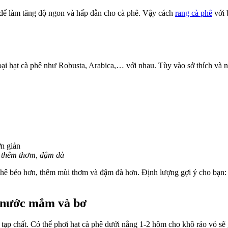
để làm tăng độ ngon và hấp dẫn cho cà phê. Vậy cách
rang cà phê
với 
oại hạt cà phê như Robusta, Arabica,… với nhau. Tùy vào sở thích và 
g thêm thơm, đậm đà
 phê béo hơn, thêm mùi thơm và đậm đà hơn.
Định lượng gợi ý cho bạn:
i nước mắm và bơ
ẫn tạp chất. Có thể phơi hạt cà phê dưới nắng 1-2 hôm cho khô ráo vỏ s