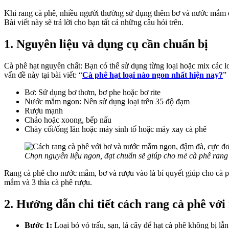
Khi rang cà phê, nhiều người thường sử dụng thêm bơ và nước mắm 
Bài viết này sẽ trả lời cho bạn tất cả những câu hỏi trên.
1. Nguyên liệu và dụng cụ cần chuẩn bị
Cà phê hạt nguyên chất: Bạn có thể sử dụng từng loại hoặc mix các l
vấn đề này tại bài viết: “
Cà phê hạt loại nào ngon nhất hiện nay?
”
Bơ: Sử dụng bơ thơm, bơ phe hoặc bơ rite
Nước mắm ngon: Nên sử dụng loại trên 35 độ đạm
Rượu mạnh
Chảo hoặc xoong, bếp nấu
Chày cối/ống lăn hoặc máy sinh tố hoặc máy xay cà phê
Chọn nguyên liệu ngon, đạt chuẩn sẽ giúp cho mẻ cà phê ran
Rang cà phê cho nước mắm, bơ và rượu vào là bí quyết giúp cho cà
mắm và 3 thìa cà phê rượu.
2. Hướng dẫn chi tiết cách rang cà phê vớ
Bước 1:
Loại bỏ vỏ trấu, sạn, lá cây để hạt cà phê không bị l