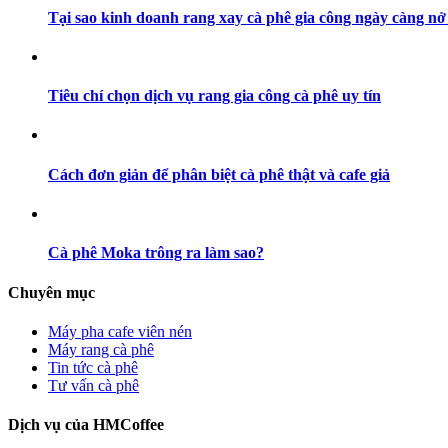
Tại sao kinh doanh rang xay cà phê gia công ngày càng nở
Tiêu chí chọn dịch vụ rang gia công cà phê uy tín
Cách đơn giản để phân biệt cà phê thật và cafe giả
Cà phê Moka trông ra làm sao?
Chuyên mục
Máy pha cafe viên nén
Máy rang cà phê
Tin tức cà phê
Tư vấn cà phê
Dịch vụ của HMCoffee