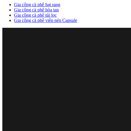
Gia công cà phê hạt rang
Gia công cà phê hòa tan
Gia công cà phê túi lọc
Gia công cà phê viên nén Capsule