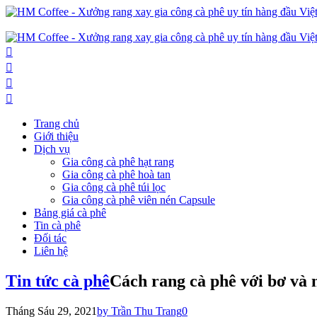
Trang chủ
Giới thiệu
Dịch vụ
Gia công cà phê hạt rang
Gia công cà phê hoà tan
Gia công cà phê túi lọc
Gia công cà phê viên nén Capsule
Bảng giá cà phê
Tin cà phê
Đối tác
Liên hệ
Tin tức cà phê
Cách rang cà phê với bơ và
Tháng Sáu 29, 2021
by Trần Thu Trang
0