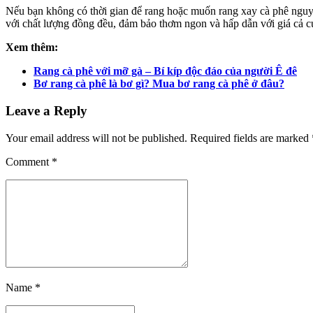
Nếu bạn không có thời gian để rang hoặc muốn rang xay cà phê nguyê
với chất lượng đồng đều, đảm bảo thơm ngon và hấp dẫn với giá cả c
Xem thêm:
Rang cà phê với mỡ gà – Bí kíp độc đáo của người Ê đê
Bơ rang cà phê là bơ gì? Mua bơ rang cà phê ở đâu?
Leave a Reply
Your email address will not be published. Required fields are marked 
Comment
*
Name *