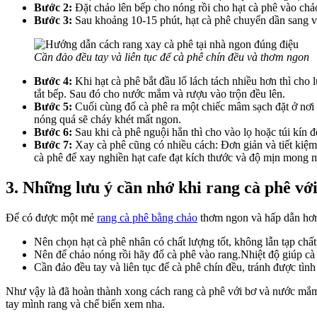
Bước 2:
Đặt chảo lên bếp cho nóng rồi cho hạt cà phê vào chảo.
Bước 3:
Sau khoảng 10-15 phút, hạt cà phê chuyển dần sang vàn
Cần đảo đều tay và liên tục để cà phê chín đều và thơm ngon
Bước 4:
Khi hạt cà phê bắt đầu lổ lách tách nhiều hơn thì cho
tắt bếp. Sau đó cho nước mắm và rượu vào trộn đều lên.
Bước 5:
Cuối cùng đổ cà phê ra một chiếc mâm sạch đặt ở nơi 
nóng quá sẽ cháy khét mất ngon.
Bước 6:
Sau khi cà phê nguội hẳn thì cho vào lọ hoặc túi kín
Bước 7:
Xay cà phê cũng có nhiều cách: Đơn giản và tiết kiệm
cà phê để xay nghiền hạt cafe đạt kích thước và độ mịn mong 
3. Những lưu ý cần nhớ khi rang cà phê v
Để có được một mẻ
rang cà phê bằng chảo
thơm ngon và hấp dẫn hơn
Nên chọn hạt cà phê nhân có chất lượng tốt, không lẫn tạp chấ
Nên để chảo nóng rồi hãy đổ cà phê vào rang.Nhiệt độ giúp c
Cần đảo đều tay và liên tục để cà phê chín đều, tránh được tình
Như vậy là đã hoàn thành xong cách rang cà phê với bơ và nước mắm
tay mình rang và chế biến xem nha.