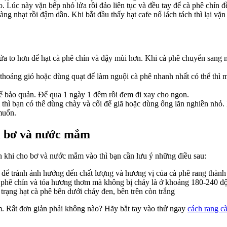
 Lúc này vặn bếp nhỏ lửa rồi đảo liên tục và đều tay để cà phê chín đề
g nhạt rồi đậm dần. Khi bắt đầu thấy hạt cafe nổ lách tách thì lại vặ
 lửa to hơn để hạt cà phê chín và dậy mùi hơn. Khi cà phê chuyển sang
thoáng gió hoặc dùng quạt để làm nguội cà phê nhanh nhất có thể thì 
 để bảo quản. Để qua 1 ngày 1 đêm rồi đem đi xay cho ngon.
 thì bạn có thể dùng chày và cối để giã hoặc dùng ống lăn nghiền nhỏ
muốn.
ới bơ và nước mắm
 khi cho bơ và nước mắm vào thì bạn cần lưu ý những điều sau:
t để tránh ảnh hưởng đến chất lượng và hương vị của cà phê rang thàn
à phê chín và tỏa hương thơm mà không bị cháy là ở khoảng 180-240 đ
 trạng hạt cà phê bên dưới cháy đen, bên trên còn trắng
. Rất đơn giản phải không nào? Hãy bắt tay vào thử ngay
cách rang cà