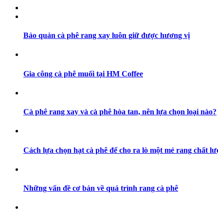
Bảo quản cà phê rang xay luôn giữ được hương vị
Gia công cà phê muối tại HM Coffee
Cà phê rang xay và cà phê hòa tan, nên lựa chọn loại nào?
Cách lựa chọn hạt cà phê để cho ra lò một mẻ rang chất l
Những vấn đề cơ bản về quá trình rang cà phê