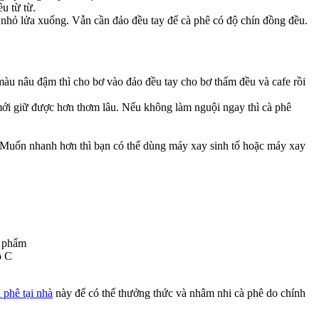
u từ từ.
n nhỏ lửa xuống. Vẫn cần đảo đều tay để cà phê có độ chín đồng đều.
 màu nâu đậm thì cho bơ vào đảo đều tay cho bơ thấm đều và cafe rồi
mới giữ được hơn thơm lâu. Nếu không làm nguội ngay thì cà phê
. Muốn nhanh hơn thì bạn có thể dùng máy xay sinh tố hoặc máy xay
h phẩm
ộ C
 phê tại nhà
này để có thể thưởng thức và nhâm nhi cà phê do chính