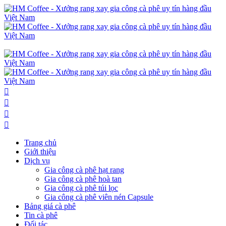
Trang chủ
Giới thiệu
Dịch vụ
Gia công cà phê hạt rang
Gia công cà phê hoà tan
Gia công cà phê túi lọc
Gia công cà phê viên nén Capsule
Bảng giá cà phê
Tin cà phê
Đối tác