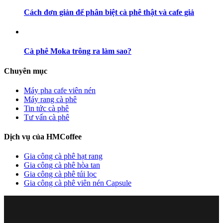
Cách đơn giản để phân biệt cà phê thật và cafe giả
Cà phê Moka trông ra làm sao?
Chuyên mục
Máy pha cafe viên nén
Máy rang cà phê
Tin tức cà phê
Tư vấn cà phê
Dịch vụ của HMCoffee
Gia công cà phê hạt rang
Gia công cà phê hòa tan
Gia công cà phê túi lọc
Gia công cà phê viên nén Capsule