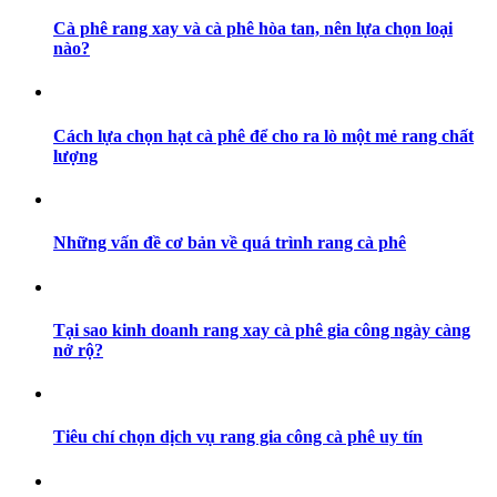
Cà phê rang xay và cà phê hòa tan, nên lựa chọn loại
nào?
Cách lựa chọn hạt cà phê để cho ra lò một mẻ rang chất
lượng
Những vấn đề cơ bản về quá trình rang cà phê
Tại sao kinh doanh rang xay cà phê gia công ngày càng
nở rộ?
Tiêu chí chọn dịch vụ rang gia công cà phê uy tín