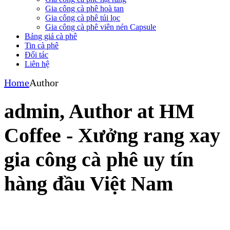
Gia công cà phê hoà tan
Gia công cà phê túi lọc
Gia công cà phê viên nén Capsule
Bảng giá cà phê
Tin cà phê
Đối tác
Liên hệ
Home
Author
admin, Author at HM
Coffee - Xưởng rang xay
gia công cà phê uy tín
hàng đầu Việt Nam