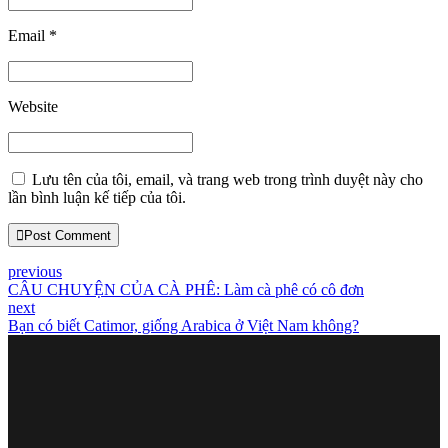
Email *
Website
Lưu tên của tôi, email, và trang web trong trình duyệt này cho
lần bình luận kế tiếp của tôi.
Post Comment
previous
CÂU CHUYỆN CỦA CÀ PHÊ: Làm cà phê có cô đơn
next
Bạn có biết Catimor, giống Arabica ở Việt Nam không?