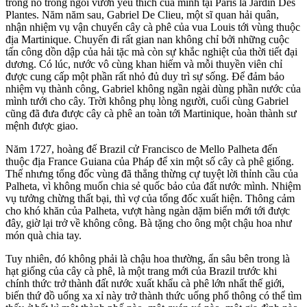
trồng nó trong ngôi vườn yêu thích của mình tại Paris là Jardin Des
Plantes. Năm năm sau, Gabriel De Clieu, một sĩ quan hải quân,
nhận nhiệm vụ vận chuyển cây cà phê của vua Louis tới vùng thuộc
địa Martinique. Chuyến đi rất gian nan không chỉ bởi những cuộc
tấn công dồn dập của hải tặc mà còn sự khắc nghiệt của thời tiết đại
dương. Có lúc, nước vô cùng khan hiếm và mỗi thuyền viên chỉ
được cung cấp một phần rất nhỏ đủ duy trì sự sống. Để đảm bảo
nhiệm vụ thành công, Gabriel không ngần ngài dùng phần nước của
mình tưới cho cây. Trời không phụ lòng người, cuối cùng Gabriel
cũng đã đưa được cây cà phê an toàn tới Martinique, hoàn thành sư
mệnh được giao.
Năm 1727, hoàng đế Brazil cử Francisco de Mello Palheta đến
thuộc địa France Guiana của Pháp để xin một số cây cà phê giống.
Thế nhưng tổng đốc vùng đã thẳng thừng cự tuyệt lời thỉnh cầu của
Palheta, vì không muốn chia sẻ quốc bảo của đất nước mình. Nhiệm
vụ tưởng chừng thất bại, thì vợ của tổng đốc xuất hiện. Thông cảm
cho khó khăn của Palheta, vượt hàng ngàn dặm biển mới tới được
đây, giờ lại trở về không công. Bà tặng cho ông một chậu hoa như
món quà chia tay.
Tuy nhiên, đó không phải là chậu hoa thường, ẩn sâu bên trong là
hạt giống của cây cà phê, là một trang mới của Brazil trước khi
chính thức trở thành đất nước xuất khẩu cà phê lớn nhất thế giới,
biến thứ đồ uống xa xỉ này trở thành thức uống phổ thông có thể tìm