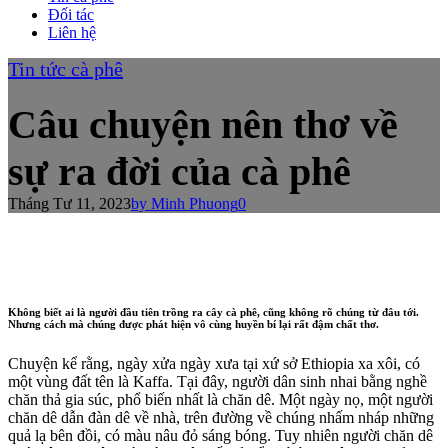
Đối tác
Liên hệ
Tin tức cà phê
Câu chuyện nên thơ về
sự ra đời của cà phê
Tháng Tư 11, 2023
by Minh Phuong
0
Không biết ai là người đầu tiên trồng ra cây cà phê, cũng không rõ chúng từ đâu tới.
Nhưng cách mà chúng được phát hiện vô cùng huyền bí lại rất đậm chất thơ.
Chuyện kể rằng, ngày xửa ngày xưa tại xứ sở Ethiopia xa xôi, có
một vùng đất tên là Kaffa. Tại đây, người dân sinh nhai bằng nghề
chăn thả gia súc, phổ biến nhất là chăn dê. Một ngày nọ, một người
chăn dê dẫn đàn dê về nhà, trên đường về chúng nhấm nháp những
quả lạ bên đồi, có màu nâu đỏ sáng bóng. Tuy nhiên người chăn dê