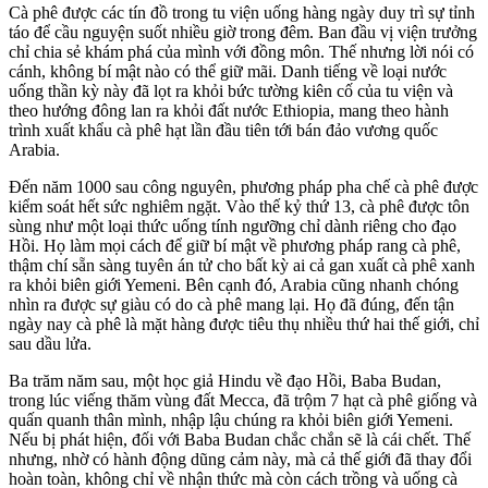
Cà phê được các tín đồ trong tu viện uống hàng ngày duy trì sự tỉnh
táo để cầu nguyện suốt nhiều giờ trong đêm. Ban đầu vị viện trưởng
chỉ chia sẻ khám phá của mình với đồng môn. Thế nhưng lời nói có
cánh, không bí mật nào có thể giữ mãi. Danh tiếng về loại nước
uống thần kỳ này đã lọt ra khỏi bức tường kiên cố của tu viện và
theo hướng đông lan ra khỏi đất nước Ethiopia, mang theo hành
trình xuất khẩu cà phê hạt lần đầu tiên tới bán đảo vương quốc
Arabia.
Đến năm 1000 sau công nguyên, phương pháp pha chế cà phê được
kiểm soát hết sức nghiêm ngặt. Vào thế kỷ thứ 13, cà phê được tôn
sùng như một loại thức uống tính ngưỡng chỉ dành riêng cho đạo
Hồi. Họ làm mọi cách để giữ bí mật về phương pháp rang cà phê,
thậm chí sẵn sàng tuyên án tử cho bất kỳ ai cả gan xuất cà phê xanh
ra khỏi biên giới Yemeni. Bên cạnh đó, Arabia cũng nhanh chóng
nhìn ra được sự giàu có do cà phê mang lại. Họ đã đúng, đến tận
ngày nay cà phê là mặt hàng được tiêu thụ nhiều thứ hai thế giới, chỉ
sau dầu lửa.
Ba trăm năm sau, một học giả Hindu về đạo Hồi, Baba Budan,
trong lúc viếng thăm vùng đất Mecca, đã trộm 7 hạt cà phê giống và
quấn quanh thân mình, nhập lậu chúng ra khỏi biên giới Yemeni.
Nếu bị phát hiện, đối với Baba Budan chắc chắn sẽ là cái chết. Thế
nhưng, nhờ có hành động dũng cảm này, mà cả thế giới đã thay đổi
hoàn toàn, không chỉ về nhận thức mà còn cách trồng và uống cà