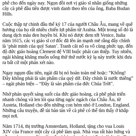
phê cho đến ngày nay. Ngọn đồi nơi vị giáo sĩ nhân giống những
cây cà phê đầu tiên được vinh danh theo tên của ông, Baba Budan
Hills.
Cuộc thập tự chinh đầu thế kỷ 17 của người Châu Âu, mang về quê
hương của họ rất nhiều chiến lợi phẩm từ Arabia. Một trong số đó là
dung dịch màu đen huyền bí. Khi nó được đem tới Venice, Italia
năm 1615, các vị giáo sĩ cơ đốc đã lên án mạnh mẽ rằng đây chính
là ‘phát minh của quỷ Satan’. Tranh cãi nổ ra vô cùng phức tạp, đến
độ đức giáo hoàng Clement đệ VIII buộc phải can thiệp. Tuy nhiên,
ngài khăng khăng muốn uống thử thứ nước kỳ lạ này trước khi đưa
ra bất cứ một phán xét nào.
Ngay ngụm đầu tiên, ngài đã bị nó hoàn toàn mê hoặc: “Không!
Đây không phải là sản phẩm của quỷ dữ. Đây chính là nước thiêng”
– ngài phản biện – “Đây là sản phẩm của đức Chúa Trời”.
Nhờ phán quyết sáng suốt của đức giáo hoàng, cà phê phát triển
nhanh chóng và len lỏi qua từng ngóc ngách của Châu Âu, từ
Austria, Holland cho đến những con hẻm nhỏ ở London, England.
Những câu truyện, đề tài bàn tán về cà phê có thể tìm thấy ở khắp
mọi nơi.
Năm 1714, thị trưởng Amsterdam, Holland, tặng cho vua Louis
XIV của France một cây cà phê làm quà. Nhà vua rất hào hứng và