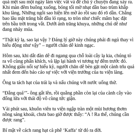
quá mệt sau một ngày làm việc vất vả để chú ý chuyện đang xảy ra.
Khi màn đêm buông xuống, bóng tối mờ nhạt dần bao trùm khắp
khu làng, Những ngôi sao hiện lên mờ ảo rồi sau đó rõ dần. Chẳng
bao lâu mặt trăng bắt đầu ló rạng, to tròn như chiếc mâm bạc đặt
trên bầu trời trong vắt. Dưới ánh trăng khuya, những chú dê như
đang nhảy múa.
“Thật kỳ lạ, sao lại vậy ? Đáng lý giờ này chúng phải đi ngủ thay vì
hiếu động như vậy” – người chăn dê kinh ngạc.
Hôm sau, khi dắt đàn dê đi ngang qua chỗ loài cây lạ kia, chúng tỏ
ra vô cùng phấn khích, và lặp lại hành vi tương tự đêm trước đó.
Không giấu nổi sự hiếu kỳ, người chăn dê bèn gặt một cành trĩu quả
nhất đem đến báo cáo sự việc với viện trưởng của tu viện làng.
Ông ta tách hạt của trái lạ và nấu chúng với nước uống thử.
“Đắng quá‘”- ông gắt lên, rồi quẳng phần còn lại của cành cây vào
đống lửa với thái độ vô cùng tức giận.
Vài phút sau, khuôn viên tu viện ngập tràn một mùi hương thơm
nồng sảng khoái, chưa bao giờ được thấy: “A ! Ra thế, chúng cần
được rang”.
Bí mật về cách rang hạt cà phê ‘Kaffa‘ từ đó ra đời.