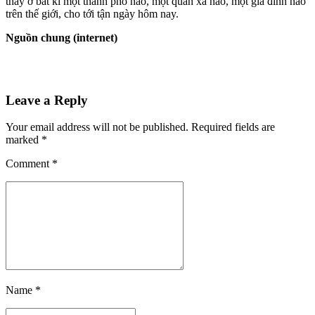
thấy ở bất kì một thành phố nào, một quán xá nào, một gia đình nào
trên thế giới, cho tới tận ngày hôm nay.
Nguồn chung (internet)
Leave a Reply
Your email address will not be published. Required fields are
marked *
Comment
*
Name *