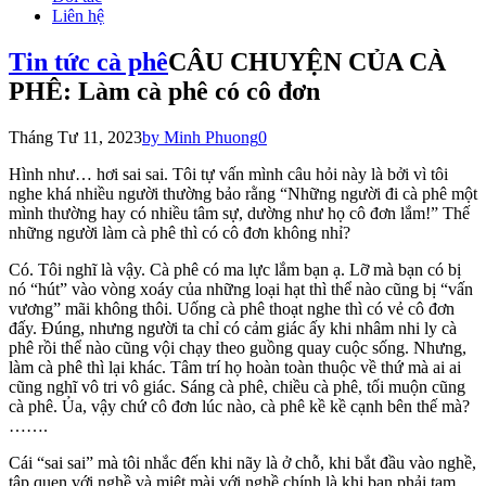
Liên hệ
Tin tức cà phê
CÂU CHUYỆN CỦA CÀ
PHÊ: Làm cà phê có cô đơn
Tháng Tư 11, 2023
by Minh Phuong
0
Hình như… hơi sai sai. Tôi tự vấn mình câu hỏi này là bởi vì tôi
nghe khá nhiều người thường bảo rằng “Những người đi cà phê một
mình thường hay có nhiều tâm sự, dường như họ cô đơn lắm!” Thế
những người làm cà phê thì có cô đơn không nhỉ?
Có. Tôi nghĩ là vậy. Cà phê có ma lực lắm bạn ạ. Lỡ mà bạn có bị
nó “hút” vào vòng xoáy của những loại hạt thì thể nào cũng bị “vấn
vương” mãi không thôi. Uống cà phê thoạt nghe thì có vẻ cô đơn
đấy. Đúng, nhưng người ta chỉ có cảm giác ấy khi nhâm nhi ly cà
phê rồi thể nào cũng vội chạy theo guồng quay cuộc sống. Nhưng,
làm cà phê thì lại khác. Tâm trí họ hoàn toàn thuộc về thứ mà ai ai
cũng nghĩ vô tri vô giác. Sáng cà phê, chiều cà phê, tối muộn cũng
cà phê. Ủa, vậy chứ cô đơn lúc nào, cà phê kề kề cạnh bên thế mà?
…….
Cái “sai sai” mà tôi nhắc đến khi nãy là ở chỗ, khi bắt đầu vào nghề,
tập quen với nghề và miệt mài với nghề chính là khi bạn phải tạm