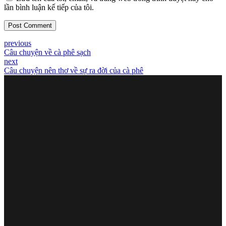
lần bình luận kế tiếp của tôi.
Post Comment
previous
Câu chuyện về cà phê sạch
next
Câu chuyện nên thơ về sự ra đời của cà phê