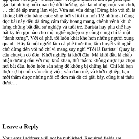
gác lại những mối quan hệ đời thường, gác lại những cuộc vui chơi,
… chỉ đề tập trung làm việc. Vừa sai vừa đúng! Đừng bảo với tôi là
không biết cân bằng cuộc sống bởi vì tôi tin hơn 1/2 những ai đang
đọc bài này đều đã từng cảm thấy hoang mang, chênh vênh khi ở
lưng chừng bắt đầu sự nghiệp và tuổi trẻ. Barista hay pha chế hay
bất kỳ tên gọi nào cho một nghề nghiệp suy cùng cũng chỉ là một
“danh xưng”. Với cà phê, tôi luôn khắt khe hơn những người xung
quanh. Hãy là một người làm cà phê thực thụ, tâm huyết với nghề
chứ đừng đến với nó chỉ vì mang suy nghĩ “Tôi là Barista” Quay lại
câu chuyện cô đơn. Khởi nghiệp là khởi đầu. Mà khởi đầu là chấp
nhận đương đầu với mọi khó khăn, thử thách: không được lựa chọn
nơi bắt đầu, luôn luôn sẵn sàng để không bị chững lại. Chỉ khi bạn
thực sự bị cuốn vào công việc, vào đam mê, và khởi nghiệp, bạn
mới thấm được những nỗi cô đơn mà dù có giãi bày, cũng ít ai thấu
được…
Leave a Reply
Your email address will not be published. Required fields are