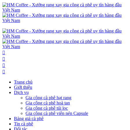
Trang chủ
Giới thiệu
Dịch vụ
Gia công cà phê hạt rang
Gia công cà phê hoà tan
Gia công cà phê túi lọc
Gia công cà phê viên nén Capsule
Bảng giá cà phê
Tin cà phê
Đối tác