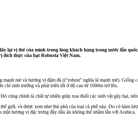
 lại vị thế của mình trong lòng khách hàng trong nước lẫn quốc 
rị đích thực của hạt Robusta Việt Nam.
sống mạnh mẽ và hương vị đậm đà ((“robust” nghĩa là mạnh mẽ). Giống c
 chỉ sinh trưởng và phát triển tốt ở độ cao từ 1000m trở lên.
ó cũng chính là chất tự nhiên giúp xua đuổi các sinh vật gây hại, nên 
 thế giới, và được xem như thủ phủ của loại cà phê này. Do có hàm lư
ta một hương vị đặc trưng đầy dấu ấn không thể nhầm lẫn với Arabica.