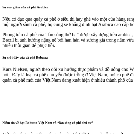
Sự suy giảm của cà phê Arabica
Nếu có dạo qua quầy cà phê ở siêu thị hay ghé vào một cửa hàng rang 
một người sành cà phê, họ cũng sẽ khẳng định hạt Arabica cao cấp h
Phong trào cà phê của “làn sóng thứ ba” được xây dựng trên arabica, 
Brazil bị ảnh hưởng nặng nề bởi hạn hán và sương giá trong năm vừa 
nhiều thời gian để phục hồi.
Sự trỗi dậy của cà phê Robusta
Kara Nielsen, người theo dõi xu hướng thực phẩm và đồ uống cho WGS
hơn. Đây là loại cà phê chủ yếu được trồng ở Việt Nam, nơi cà phê 
quán cà phê mới của Việt Nam đang xuất hiện ở nhiều thành phố của
Niềm tin về hạt Robusta Việt Nam và “làn sóng cà phê thứ tư”