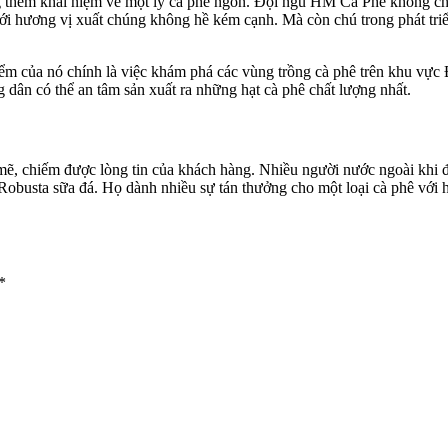
thêm khái niệm về một ly cà phê ngon. Đội ngũ HM Cà Phê không chỉ 
với hương vị xuất chúng không hề kém cạnh. Mà còn chú trong phát tri
t điểm của nó chính là việc khám phá các vùng trồng cà phê trên khu v
 dân có thể an tâm sản xuất ra những hạt cà phê chất lượng nhất.
ẽ, chiếm được lòng tin của khách hàng. Nhiều người nước ngoài khi đ
 Robusta sữa đá. Họ dành nhiều sự tán thưởng cho một loại cà phê vớ
*