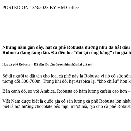
POSTED ON 13/3/2023 BY HM Coffee
Những năm gần đây, hạt cà phê Robusta dường như đã bắt đầu lấy
Robusta đang tăng dần. Đã đến lúc “đòi lại công bằng” cho giá t
Hạt cà phê Robusta – Đã đến lúc cần được nhìn nhận lại giá trị
Sở dĩ người ta đặt tên cho loại cà phê này là Robusta vì nó có sức 
tương đối 300-700m. Trong khi đó, hạt Arabica lại “khó chiều” hơn khi
Bên cạnh đó, so với Arabica, Robusta có hàm lượng cafein cao hơn – Đ
Việt Nam được biết là quốc gia có sản lượng cà phê Robusta lớn nhất
biệt là hơi hướng chocolate béo mịn, mượt mà, tạo cho cà phê Robus