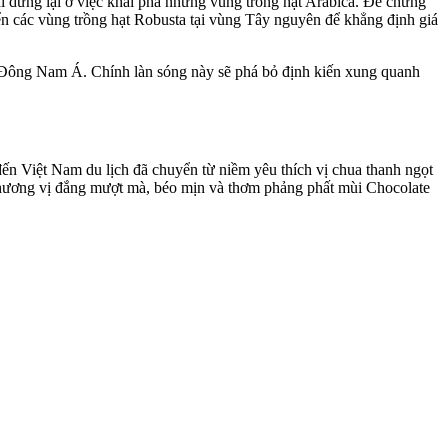
dừng lại ở việc khai phá những vùng trồng hạt Arabica. Để chứng
ển các vùng trồng hạt Robusta tại vùng Tây nguyên để khẳng định giá
ực Đông Nam Á. Chính làn sóng này sẽ phá bỏ định kiến xung quanh
ến Việt Nam du lịch đã chuyển từ niềm yêu thích vị chua thanh ngọt
i hương vị đắng mượt mà, béo mịn và thơm phảng phất mùi Chocolate