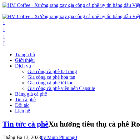
Trang chủ
Giới thiệu
Dịch vụ
Gia công cà phê hạt rang
Gia công cà phê hoà tan
Gia công cà phê túi lọc
Gia công cà phê viên nén Capsule
Bảng giá cà phê
Tin cà phê
Đối tác
Liên hệ
Tin tức cà phê
Xu hướng tiêu thụ cà phê Ro
Tháng Ba 13, 2023
by Minh Phuong
0