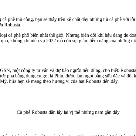
cà phê thủ công, bạn sẽ thấy trên kệ chất đầy những túi cà phê với lờ
ơn Robusta.
loại cà phê phổ biến nhất thế giới. Nhưng biến đổi khí hậu đang đe dọa 
qua, không chỉ niên vụ 2022 mà còn sụt giảm tiềm năng của những niên
N, một công ty tư vấn và dự báo người tiêu dùng, cho biết: Robusta – 
được pha bằng dụng cụ gọi là Phin, được làm ngọt bằng sữa đặc và đôi 
 Mỹ, hứa hẹn sẽ mang theo hương vị của hạt Robusta đến đây.
Cà phê Robusta dần lấy lại vị thế những năm gần đây