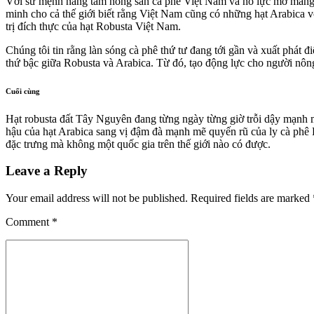
Với sứ mệnh nâng tầm nông sản cà phê Việt Nam và nỗ lực mở mang 
minh cho cả thế giới biết rằng Việt Nam cũng có những hạt Arabica 
trị đích thực của hạt Robusta Việt Nam.
Chúng tôi tin rằng làn sóng cà phê thứ tư đang tới gần và xuất phá
thứ bậc giữa Robusta và Arabica. Từ đó, tạo động lực cho người nông
Cuối cùng
Hạt robusta đất Tây Nguyên đang từng ngày từng giờ trỗi dậy mạnh m
hậu của hạt Arabica sang vị đậm đà mạnh mẽ quyến rũ của ly cà phê
đặc trưng mà không một quốc gia trên thế giới nào có được.
Leave a Reply
Your email address will not be published. Required fields are marked 
Comment
*