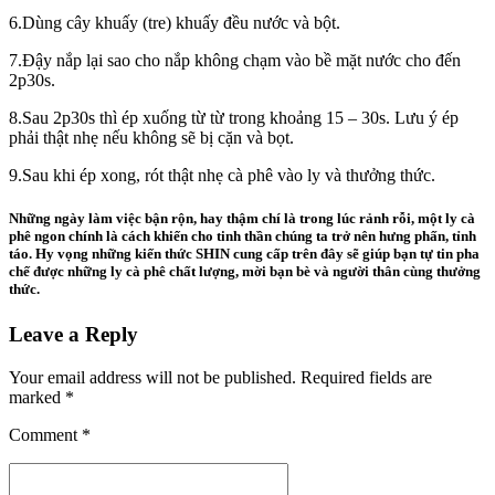
6.Dùng cây khuấy (tre) khuấy đều nước và bột.
7.Đậy nắp lại sao cho nắp không chạm vào bề mặt nước cho đến
2p30s.
8.Sau 2p30s thì ép xuống từ từ trong khoảng 15 – 30s. Lưu ý ép
phải thật nhẹ nếu không sẽ bị cặn và bọt.
9.Sau khi ép xong, rót thật nhẹ cà phê vào ly và thưởng thức.
Những ngày làm việc bận rộn, hay thậm chí là trong lúc rảnh rỗi, một ly cà
phê ngon chính là cách khiến cho tinh thần chúng ta trở nên hưng phấn, tỉnh
táo. Hy vọng những kiến thức SHIN cung cấp trên đây sẽ giúp bạn tự tin pha
chế được những ly cà phê chất lượng, mời bạn bè và người thân cùng thưởng
thức.
Leave a Reply
Your email address will not be published. Required fields are
marked *
Comment
*