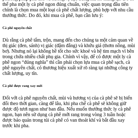
thể pha một ly cà phê ngon đúng chuẩn, việc quan trọng đầu tiên
chính là chọn mua một loại cà phê chất lượng, phù hợp với nhu cầu
thưởng thức. Do đó, khi mua cà phê, bạn cần lưu ý:
Cà phê nguyên chất
Dù rằng cà phê tẩm, trộn, mang đến cho chúng ta một cảm quan về
thị giác (đen, sánh) vị giác (đậm đắng) và khứu giá (thơm nồng, mùi
bơ). Nhưng nó lại không hề tốt cho sức khoẻ và hệ tim mạch vì bên
trong chứa nhiều chất phụ gia. Chính vì vậy, để có được một ly cà
phê ngon “đúng nghĩa” thì cần phải chọn lựa mua cà phê sạch, cà
phê nguyên chất, có thương hiệu xuất xứ rõ ràng tại những công ty
chất lượng, uy tín.
Cà phê được rang xay mới
Đối với cà phê nguyên chất, mùi và hương vị của cà phê sẽ bị biến
đổi theo thời gian, càng để lâu, khi pha chế cà phê sẽ không giữ
được độ tươi ngon như ban đầu. Nếu muốn thưởng thức ly cà phê
ngon, bạn nên sử dụng cà phê mới rang trong vòng 3 tuần hoặc
được bảo quản trong túi cà phê có van thoát khí và bắt đầu xay
trước khi pha.