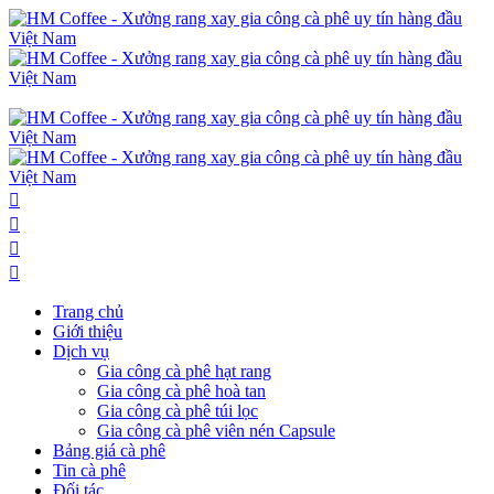
Trang chủ
Giới thiệu
Dịch vụ
Gia công cà phê hạt rang
Gia công cà phê hoà tan
Gia công cà phê túi lọc
Gia công cà phê viên nén Capsule
Bảng giá cà phê
Tin cà phê
Đối tác