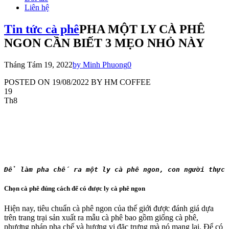
Liên hệ
Tin tức cà phê
PHA MỘT LY CÀ PHÊ
NGON CẦN BIẾT 3 MẸO NHỎ NÀY
Tháng Tám 19, 2022
by Minh Phuong
0
POSTED ON 19/08/2022 BY HM COFFEE
19
Th8
Để làm pha chế ra một ly cà phê ngon, con người thực
Chọn cà phê đúng cách để có được ly cà phê ngon
Hiện nay, tiêu chuẩn cà phê ngon của thế giới được đánh giá dựa
trên trang trại sản xuất ra mẫu cà phê bao gồm giống cà phê,
phương pháp pha chế và hương vị đặc trưng mà nó mang lại. Để có