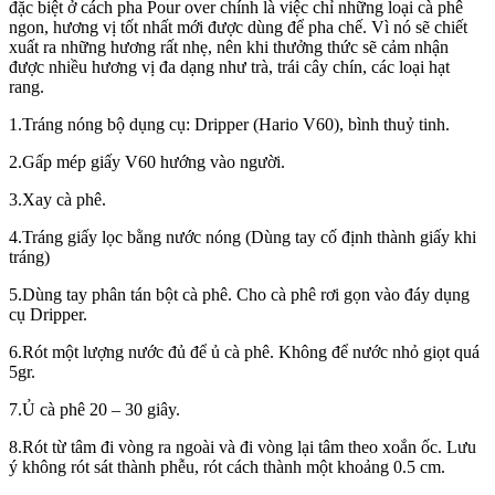
đặc biệt ở cách pha Pour over chính là việc chỉ những loại cà phê
ngon, hương vị tốt nhất mới được dùng để pha chế. Vì nó sẽ chiết
xuất ra những hương rất nhẹ, nên khi thưởng thức sẽ cảm nhận
được nhiều hương vị đa dạng như trà, trái cây chín, các loại hạt
rang.
1.Tráng nóng bộ dụng cụ: Dripper (Hario V60), bình thuỷ tinh.
2.Gấp mép giấy V60 hướng vào người.
3.Xay cà phê.
4.Tráng giấy lọc bằng nước nóng (Dùng tay cố định thành giấy khi
tráng)
5.Dùng tay phân tán bột cà phê. Cho cà phê rơi gọn vào đáy dụng
cụ Dripper.
6.Rót một lượng nước đủ để ủ cà phê. Không để nước nhỏ giọt quá
5gr.
7.Ủ cà phê 20 – 30 giây.
8.Rót từ tâm đi vòng ra ngoài và đi vòng lại tâm theo xoắn ốc. Lưu
ý không rót sát thành phễu, rót cách thành một khoảng 0.5 cm.