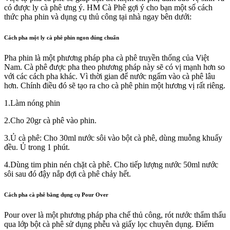
có được ly cà phê ưng ý. HM Cà Phê gợi ý cho bạn một số cách
thức pha phin và dụng cụ thủ công tại nhà ngay bên dưới:
Cách pha một ly cà phê phin ngon đúng chuẩn
Pha phin là một phương pháp pha cà phê truyền thống của Việt
Nam. Cà phê được pha theo phương pháp này sẽ có vị mạnh hơn so
với các cách pha khác. Vì thời gian để nước ngấm vào cà phê lâu
hơn. Chính điều đó sẽ tạo ra cho cà phê phin một hương vị rất riêng.
1.Làm nóng phin
2.Cho 20gr cà phê vào phin.
3.Ủ cà phê: Cho 30ml nước sôi vào bột cà phê, dùng muỗng khuấy
đều. Ủ trong 1 phút.
4.Dùng tim phin nén chặt cà phê. Cho tiếp lượng nước 50ml nước
sôi sau đó đậy nắp đợi cà phê chảy hết.
Cách pha cà phê bằng dụng cụ Pour Over
Pour over là một phương pháp pha chế thủ công, rót nước thẩm thấu
qua lớp bột cà phê sử dụng phễu và giấy lọc chuyên dụng. Điểm