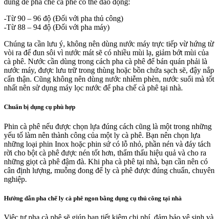
dùng để pha chế cà phê có thể dao động:
-Từ 90 – 96 độ (Đối với pha thủ công)
-Từ 88 – 94 độ (Đối với pha máy)
Chúng ta cần lưu ý, không nên dùng nước máy trực tiếp vừ hứng từ
vòi ra để đun sôi vì nước mát sẽ có nhiều mùi lạ, giảm bớt mùi của
cà phê. Nước cần dùng trong cách pha cà phê để bán quán phải là
nước máy, được lưu trữ trong thùng hoặc bồn chứa sạch sẽ, đậy nắp
cẩn thận. Cũng không nên dùng nước nhiễm phèn, nước suối mà tốt
nhất nên sử dụng máy lọc nước để pha chế cà phê tại nhà.
Chuẩn bị dụng cụ phù hợp
Phin cà phê nếu được chọn lựa đúng cách cũng là một trong những
yếu tố làm nên thành công của một ly cà phê. Bạn nên chọn lựa
những loại phin Inox hoặc phin sứ có lỗ nhỏ, phần nén và đáy tách
rời cho bột cà phê được nén tốt hơn, thẩm thấu hiệu quả và cho ra
những giọt cà phê đậm đà. Khi pha cà phê tại nhà, bạn cần nên có
cân định lượng, muỗng đong để ly cà phê được đúng chuẩn, chuyên
nghiệp.
Hướng dẫn pha chế ly cà phê ngon bằng dụng cụ thủ công tại nhà
Việc tự pha cà phê sẽ giúp bạn tiết kiệm chi phí, đảm bảo vệ sinh và