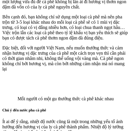
một lượng vừa đủ để cà phê không bị lấn át đi hương vị thơm ngon
đậm đà vốn có của ly cà phê nguyên chất.
Bên cạnh đó, bạn không chỉ sử dụng một loại cà phê mà nên pha
trộn từ 3-5 loại khác nhau do mỗi loại cà phê sẽ có 1 mùi vị đặc
trưng, có loại có vị đắng nhiều hơn, có loại chua thanh ngọt hâu…
Việc trộn lẫn các loại cà phê theo tỷ lệ khẩu vị bạn yêu thích sẽ giúp
bạn có được tách cà phê thơm ngon đậm đà đúng điệu.
Đặc biệt, đối với người Việt Nam, nếu muốn thưởng thức và cảm
nhận hương vị đặc trưng của cà phê một cách trọn vẹn thì cần phải
có thời gian nhâm nhi, không thể uống vội vàng mà. Cà phê ngon
không chỉ bởi hương vị, mà còn bởi những cảm nhận mà nó mang
lại
Mỗi người có một gu thưởng thức cà phê khác nhau
Chú ý đến nước pha cà phê
Ít ai để ý rằng, nhiệt độ nước cũng là một trong những yếu tố ảnh
hưởng đến hương vị của ly cà phê thành phẩm. Nhiệt độ lý tưởng