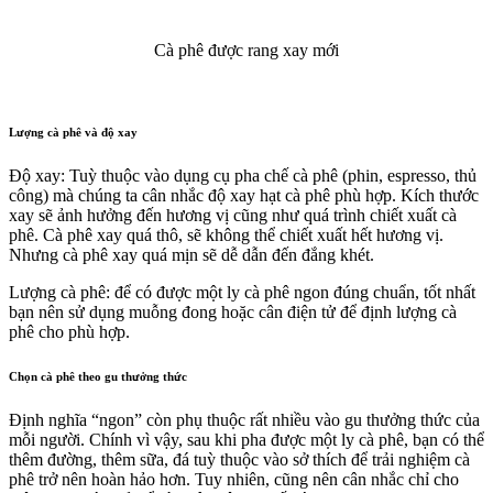
Cà phê được rang xay mới
Lượng cà phê và độ xay
Độ xay: Tuỳ thuộc vào dụng cụ pha chế cà phê (phin, espresso, thủ
công) mà chúng ta cân nhắc độ xay hạt cà phê phù hợp. Kích thước
xay sẽ ảnh hưởng đến hương vị cũng như quá trình chiết xuất cà
phê. Cà phê xay quá thô, sẽ không thể chiết xuất hết hương vị.
Nhưng cà phê xay quá mịn sẽ dễ dẫn đến đắng khét.
Lượng cà phê: để có được một ly cà phê ngon đúng chuẩn, tốt nhất
bạn nên sử dụng muỗng đong hoặc cân điện tử để định lượng cà
phê cho phù hợp.
Chọn cà phê theo gu thưởng thức
Định nghĩa “ngon” còn phụ thuộc rất nhiều vào gu thưởng thức của
mỗi người. Chính vì vậy, sau khi pha được một ly cà phê, bạn có thể
thêm đường, thêm sữa, đá tuỳ thuộc vào sở thích để trải nghiệm cà
phê trở nên hoàn hảo hơn. Tuy nhiên, cũng nên cân nhắc chỉ cho