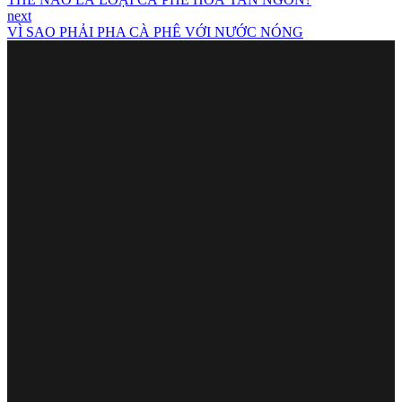
next
VÌ SAO PHẢI PHA CÀ PHÊ VỚI NƯỚC NÓNG