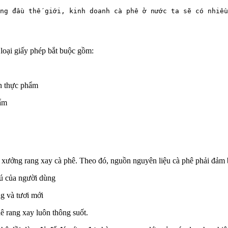
ng đầu thế giới, kinh doanh cà phê ở nước ta sẽ có nhiều
loại giấy phép bắt buộc gồm:
àn thực phẩm
hẩm
t xưởng rang xay cà phê. Theo đó, nguồn nguyên liệu cà phê phải đảm b
ú của người dùng
ng và tươi mới
 rang xay luôn thông suốt.