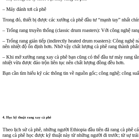
– Máy đánh tơi cà phê
Trong đó, thiết bị được các xưởng cà phê đầu tư “mạnh tay” nhất ch
– Trống rang truyền thống (classic drum roasters): Với công nghệ rang 
– Trống rang gián tiếp (indirectly heated drum roasters): Công nghệ 
nên nhiệt độ ổn định hơn. Nhờ vậy chất lượng cà phê rang thành ph
– Khi mở xưởng rang xay cà phê bạn cũng có thể đầu tư máy rang tầng
nhiệt vừa được đảo trộn liên tục nên chất lượng đồng đều hơn.
Bạn cần tìm hiểu kỹ các thông tin về nguồn gốc; công nghệ; công su
4. Học kỹ thuật rang xay cà phê
Theo lịch sử cà phê, những người Ethiopia đầu tiên đã rang cà phê 
rang cà phê học được kỹ thuật này từ những người đi trước; từ sự trải