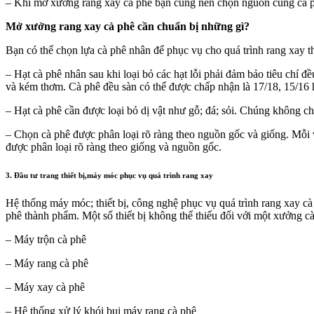
– Khi mở xưởng rang xay cà phê bạn cũng nên chọn nguồn cung cà ph
Mở xưởng rang xay cà phê cần chuẩn bị những gì?
Bạn có thể chọn lựa cà phê nhân để phục vụ cho quá trình rang xay th
– Hạt cà phê nhân sau khi loại bỏ các hạt lỗi phải đảm bảo tiêu chí 
và kém thơm. Cà phê đều sàn có thể được chấp nhận là 17/18, 15/16 
– Hạt cà phê cần được loại bỏ dị vật như gỗ; đá; sỏi. Chúng không 
– Chọn cà phê được phân loại rõ ràng theo nguồn gốc và giống. Mỗi 
được phân loại rõ ràng theo giống và nguồn gốc.
3. Đầu tư trang thiết bị,máy móc phục vụ quá trình rang xay
Hệ thống máy móc; thiết bị, công nghệ phục vụ quá trình rang xay c
phê thành phẩm. Một số thiết bị không thể thiếu đối với một xưởng c
– Máy trộn cà phê
– Máy rang cà phê
– Máy xay cà phê
– Hệ thống xử lý khói bụi máy rang cà phê