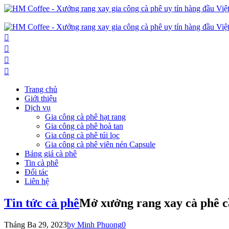
Trang chủ
Giới thiệu
Dịch vụ
Gia công cà phê hạt rang
Gia công cà phê hoà tan
Gia công cà phê túi lọc
Gia công cà phê viên nén Capsule
Bảng giá cà phê
Tin cà phê
Đối tác
Liên hệ
Tin tức cà phê
Mở xưởng rang xay cà phê c
Tháng Ba 29, 2023
by Minh Phuong
0