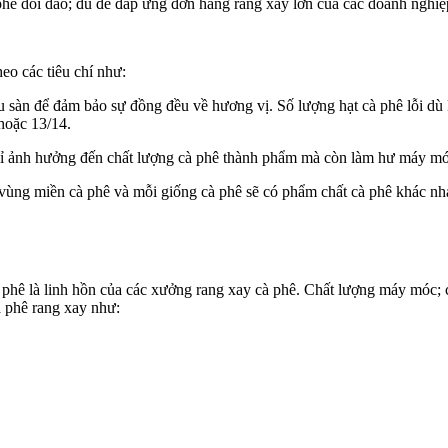
ê dồi dào; đủ để đáp ứng đơn hàng rang xay lớn của các doanh nghiệ
eo các tiêu chí như:
đều sàn để đảm bảo sự đồng đều về hương vị. Số lượng hạt cà phê lỗi dù
hoặc 13/14.
chỉ ảnh hưởng đến chất lượng cà phê thành phẩm mà còn làm hư máy móc;
vùng miền cà phê và mỗi giống cà phê sẽ có phẩm chất cà phê khác nha
à phê là linh hồn của các xưởng rang xay cà phê. Chất lượng máy móc
à phê rang xay như: