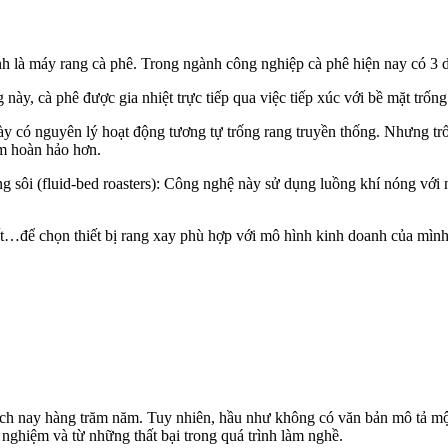
ính là máy rang cà phê. Trong ngành công nghiệp cà phê hiện nay có 
này, cà phê được gia nhiệt trực tiếp qua việc tiếp xúc với bề mặt trống
này có nguyên lý hoạt động tương tự trống rang truyền thống. Nhưng trố
ẩm hoàn hảo hơn.
 sôi (fluid-bed roasters): Công nghệ này sử dụng luồng khí nóng với n
ất…để chọn thiết bị rang xay phù hợp với mô hình kinh doanh của mình
cách nay hàng trăm năm. Tuy nhiên, hầu như không có văn bản mô tả mộ
 nghiệm và từ những thất bại trong quá trình làm nghề.