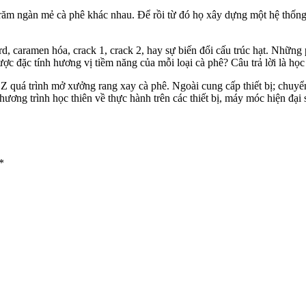
răm ngàn mẻ cà phê khác nhau. Để rồi từ đó họ xây dựng một hệ thống
rd, caramen hóa, crack 1, crack 2, hay sự biến đổi cấu trúc hạt. Nhữn
 đặc tính hương vị tiềm năng của mỗi loại cà phê? Câu trả lời là học 
Z quá trình mở xưởng rang xay cà phê. Ngoài cung cấp thiết bị; chuyể
ơng trình học thiên về thực hành trên các thiết bị, máy móc hiện đại s
*