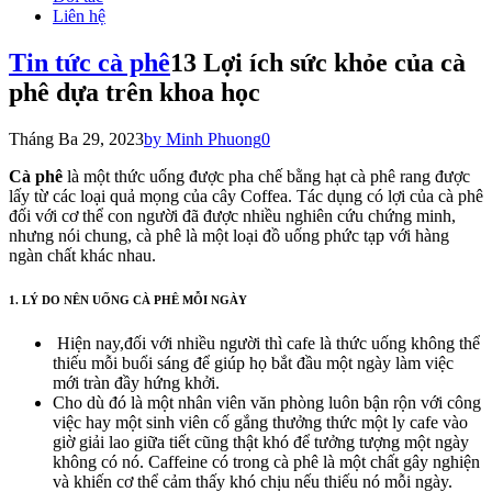
Liên hệ
Tin tức cà phê
13 Lợi ích sức khỏe của cà
phê dựa trên khoa học
Tháng Ba 29, 2023
by Minh Phuong
0
Cà phê
là một thức uống được pha chế bằng hạt cà phê rang được
lấy từ các loại quả mọng của cây Coffea. Tác dụng có lợi của cà phê
đối với cơ thể con người đã được nhiều nghiên cứu chứng minh,
nhưng nói chung, cà phê là một loại đồ uống phức tạp với hàng
ngàn chất khác nhau.
1. LÝ DO NÊN UỐNG CÀ PHÊ MỖI NGÀY
Hiện nay,đối với nhiều người thì cafe là thức uống không thể
thiếu mỗi buổi sáng để giúp họ bắt đầu một ngày làm việc
mới tràn đầy hứng khởi.
Cho dù đó là một nhân viên văn phòng luôn bận rộn với công
việc hay một sinh viên cố gắng thưởng thức một ly cafe vào
giờ giải lao giữa tiết cũng thật khó để tưởng tượng một ngày
không có nó. Caffeine có trong cà phê là một chất gây nghiện
và khiến cơ thể cảm thấy khó chịu nếu thiếu nó mỗi ngày.