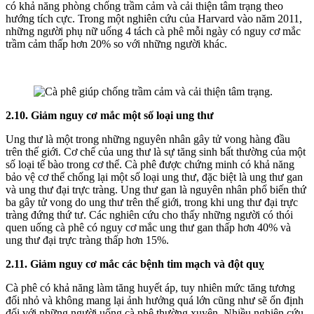
có khả năng phòng chống trầm cảm và cải thiện tâm trạng theo
hướng tích cực. Trong một nghiên cứu của Harvard vào năm 2011,
những người phụ nữ uống 4 tách cà phê mỗi ngày có nguy cơ mắc
trầm cảm thấp hơn 20% so với những người khác.
2.10. Giảm nguy cơ mắc một số loại ung thư
Ung thư là một trong những nguyên nhân gây tử vong hàng đầu
trên thế giới. Cơ chế của ung thư là sự tăng sinh bất thường của một
số loại tế bào trong cơ thể. Cà phê được chứng minh có khả năng
bảo vệ cơ thể chống lại một số loại ung thư, đặc biệt là ung thư gan
và ung thư đại trực tràng. Ung thư gan là nguyên nhân phổ biến thứ
ba gây tử vong do ung thư trên thế giới, trong khi ung thư đại trực
tràng đứng thứ tư. Các nghiên cứu cho thấy những người có thói
quen uống cà phê có nguy cơ mắc ung thư gan thấp hơn 40% và
ung thư đại trực tràng thấp hơn 15%.
2.11. Giảm nguy cơ mắc các bệnh tim mạch và đột quỵ
Cà phê có khả năng làm tăng huyết áp, tuy nhiên mức tăng tương
đối nhỏ và không mang lại ảnh hưởng quá lớn cũng như sẽ ổn định
đối với những người uống cà phê thường xuyên. Nhiều nghiên cứu