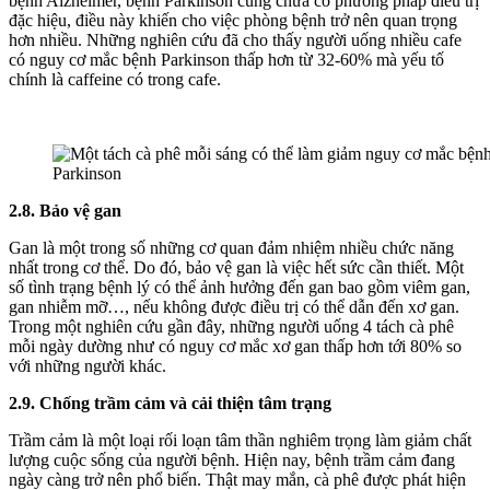
bệnh Alzheimer, bệnh Parkinson cũng chưa có phương pháp điều trị
đặc hiệu, điều này khiến cho việc phòng bệnh trở nên quan trọng
hơn nhiều. Những nghiên cứu đã cho thấy người uống nhiều cafe
có nguy cơ mắc bệnh Parkinson thấp hơn từ 32-60% mà yếu tố
chính là caffeine có trong cafe.
2.8. Bảo vệ gan
Gan là một trong số những cơ quan đảm nhiệm nhiều chức năng
nhất trong cơ thể. Do đó, bảo vệ gan là việc hết sức cần thiết. Một
số tình trạng bệnh lý có thể ảnh hưởng đến gan bao gồm viêm gan,
gan nhiễm mỡ…, nếu không được điều trị có thể dẫn đến xơ gan.
Trong một nghiên cứu gần đây, những người uống 4 tách cà phê
mỗi ngày dường như có nguy cơ mắc xơ gan thấp hơn tới 80% so
với những người khác.
2.9. Chống trầm cảm và cải thiện tâm trạng
Trầm cảm là một loại rối loạn tâm thần nghiêm trọng làm giảm chất
lượng cuộc sống của người bệnh. Hiện nay, bệnh trầm cảm đang
ngày càng trở nên phổ biến. Thật may mắn, cà phê được phát hiện