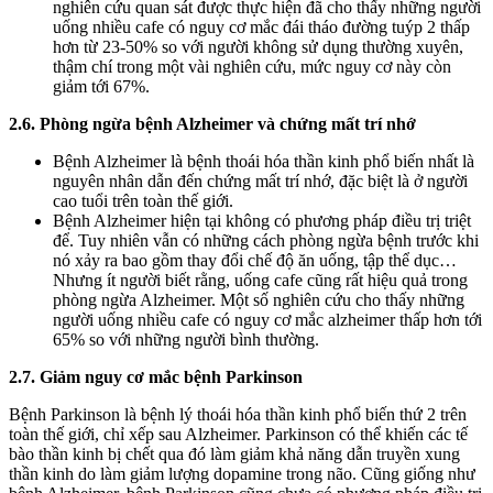
nghiên cứu quan sát được thực hiện đã cho thấy những người
uống nhiều cafe có nguy cơ mắc đái tháo đường tuýp 2 thấp
hơn từ 23-50% so với người không sử dụng thường xuyên,
thậm chí trong một vài nghiên cứu, mức nguy cơ này còn
giảm tới 67%.
2.6. Phòng ngừa bệnh Alzheimer và chứng mất trí nhớ
Bệnh Alzheimer là bệnh thoái hóa thần kinh phổ biến nhất là
nguyên nhân dẫn đến chứng mất trí nhớ, đặc biệt là ở người
cao tuổi trên toàn thế giới.
Bệnh Alzheimer hiện tại không có phương pháp điều trị triệt
để. Tuy nhiên vẫn có những cách phòng ngừa bệnh trước khi
nó xảy ra bao gồm thay đổi chế độ ăn uống, tập thể dục…
Nhưng ít người biết rằng, uống cafe cũng rất hiệu quả trong
phòng ngừa Alzheimer. Một số nghiên cứu cho thấy những
người uống nhiều cafe có nguy cơ mắc alzheimer thấp hơn tới
65% so với những người bình thường.
2.7. Giảm nguy cơ mắc bệnh Parkinson
Bệnh Parkinson là bệnh lý thoái hóa thần kinh phổ biến thứ 2 trên
toàn thế giới, chỉ xếp sau Alzheimer. Parkinson có thể khiến các tế
bào thần kinh bị chết qua đó làm giảm khả năng dẫn truyền xung
thần kinh do làm giảm lượng dopamine trong não. Cũng giống như