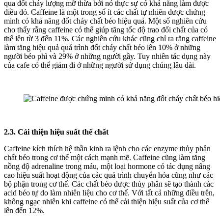
qua đốt cháy lượng mỡ thừa bởi nó thực sự có khả năng làm được
điều đó. Caffeine là một trong số ít các chất tự nhiên được chứng
minh có khả năng đốt cháy chất béo hiệu quả. Một số nghiên cứu
cho thấy rằng caffeine có thể giúp tăng tốc độ trao đổi chất của có
thể lên từ 3 đến 11%. Các nghiên cứu khác cũng chỉ ra rằng caffeine
làm tăng hiệu quả quá trình đốt cháy chất béo lên 10% ở những
người béo phì và 29% ở những người gầy. Tuy nhiên tác dụng này
của cafe có thể giảm đi ở những người sử dụng chúng lâu dài.
2.3. Cải thiện hiệu suất thể chất
Caffeine kích thích hệ thần kinh ra lệnh cho các enzyme thủy phân
chất béo trong cơ thể một cách mạnh mẽ. Caffeine cũng làm tăng
nồng độ adrenaline trong máu, một loại hormone có tác dụng nâng
cao hiệu suất hoạt động của các quá trình chuyển hóa cũng như các
bộ phận trong cơ thể. Các chất béo được thủy phân sẽ tạo thành các
acid béo tự do làm nhiên liệu cho cơ thể. Với tất cả những điều trên,
không ngạc nhiên khi caffeine có thể cải thiện hiệu suất của cơ thể
lên đến 12%.