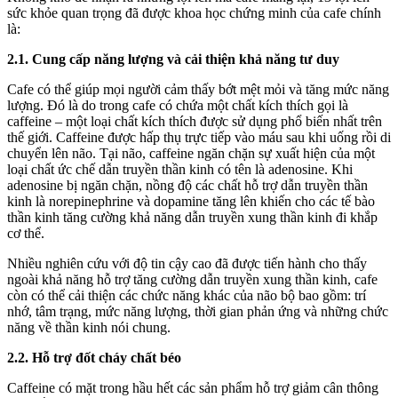
sức khỏe quan trọng đã được khoa học chứng minh của cafe chính
là:
2.1. Cung cấp năng lượng và cải thiện khả năng tư duy
Cafe có thể giúp mọi người cảm thấy bớt mệt mỏi và tăng mức năng
lượng. Đó là do trong cafe có chứa một chất kích thích gọi là
caffeine – một loại chất kích thích được sử dụng phổ biến nhất trên
thế giới. Caffeine được hấp thụ trực tiếp vào máu sau khi uống rồi di
chuyển lên não. Tại não, caffeine ngăn chặn sự xuất hiện của một
loại chất ức chế dẫn truyền thần kinh có tên là adenosine. Khi
adenosine bị ngăn chặn, nồng độ các chất hỗ trợ dẫn truyền thần
kinh là norepinephrine và dopamine tăng lên khiến cho các tế bào
thần kinh tăng cường khả năng dẫn truyền xung thần kinh đi khắp
cơ thể.
Nhiều nghiên cứu với độ tin cậy cao đã được tiến hành cho thấy
ngoài khả năng hỗ trợ tăng cường dẫn truyền xung thần kinh, cafe
còn có thể cải thiện các chức năng khác của não bộ bao gồm: trí
nhớ, tâm trạng, mức năng lượng, thời gian phản ứng và những chức
năng về thần kinh nói chung.
2.2. Hỗ trợ đốt cháy chất béo
Caffeine có mặt trong hầu hết các sản phẩm hỗ trợ giảm cân thông