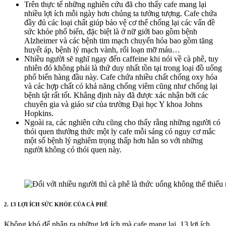
Trên thực tế những nghiên cứu đã cho thấy cafe mang lại
nhiều lợi ích mỗi ngày hơn chúng ta tưởng tượng. Cafe chứa
đầy đủ các loại chất giúp bảo vệ cơ thể chống lại các vấn đề
sức khỏe phổ biến, đặc biệt là ở nữ giới bao gồm bệnh
Alzheimer và các bệnh tim mạch chuyển hóa bao gồm tăng
huyết áp, bệnh lý mạch vành, rối loạn mỡ máu…
Nhiều người sẽ nghĩ ngay đến caffeine khi nói về cà phê, tuy
nhiên đó không phải là thứ duy nhất tồn tại trong loại đồ uống
phổ biến hàng đầu này. Cafe chứa nhiều chất chống oxy hóa
và các hợp chất có khả năng chống viêm cũng như chống lại
bệnh tật rất tốt. Khẳng định này đã được xác nhận bởi các
chuyên gia và giáo sư của trường Đại học Y khoa Johns
Hopkins.
Ngoài ra, các nghiên cứu cũng cho thấy rằng những người có
thói quen thưởng thức một ly cafe mỗi sáng có nguy cơ mắc
một số bệnh lý nghiêm trọng thấp hơn hẳn so với những
người không có thói quen này.
2. 13 LỢI ÍCH SỨC KHỎE CỦA CÀ PHÊ
Không khó để nhận ra những lợi ích mà cafe mang lại, 13 lợi ích