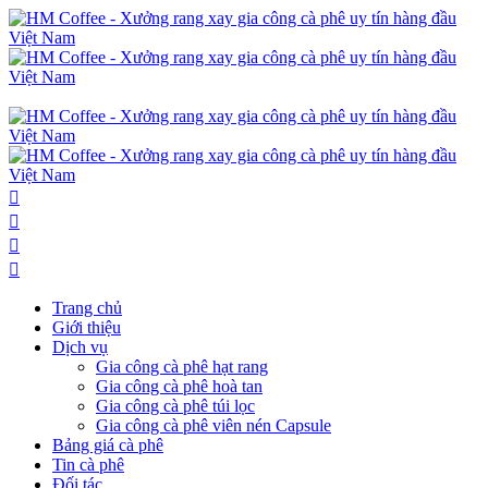
Trang chủ
Giới thiệu
Dịch vụ
Gia công cà phê hạt rang
Gia công cà phê hoà tan
Gia công cà phê túi lọc
Gia công cà phê viên nén Capsule
Bảng giá cà phê
Tin cà phê
Đối tác