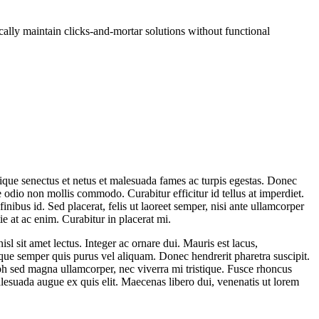
ally maintain clicks-and-mortar solutions without functional
tique senectus et netus et malesuada fames ac turpis egestas. Donec
odio non mollis commodo. Curabitur efficitur id tellus at imperdiet.
inibus id. Sed placerat, felis ut laoreet semper, nisi ante ullamcorper
ie at ac enim. Curabitur in placerat mi.
sl sit amet lectus. Integer ac ornare dui. Mauris est lacus,
uisque semper quis purus vel aliquam. Donec hendrerit pharetra suscipit.
nibh sed magna ullamcorper, nec viverra mi tristique. Fusce rhoncus
 malesuada augue ex quis elit. Maecenas libero dui, venenatis ut lorem