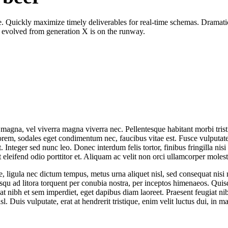
. Quickly maximize timely deliverables for real-time schemas. Dramatic
s evolved from generation X is on the runway.
o magna, vel viverra magna viverra nec. Pellentesque habitant morbi tris
orem, sodales eget condimentum nec, faucibus vitae est. Fusce vulputate 
Integer sed nunc leo. Donec interdum felis tortor, finibus fringilla nisi f
nt eleifend odio porttitor et. Aliquam ac velit non orci ullamcorper molest
 ligula nec dictum tempus, metus urna aliquet nisl, sed consequat nisi ni
sociosqu ad litora torquent per conubia nostra, per inceptos himenaeos. Q
tpat nibh et sem imperdiet, eget dapibus diam laoreet. Praesent feugiat 
isl. Duis vulputate, erat at hendrerit tristique, enim velit luctus dui, in