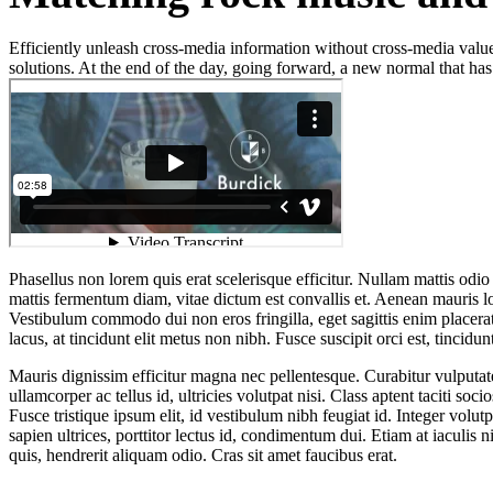
Efficiently unleash cross-media information without cross-media value
solutions. At the end of the day, going forward, a new normal that ha
Phasellus non lorem quis erat scelerisque efficitur. Nullam mattis odi
mattis fermentum diam, vitae dictum est convallis et. Aenean mauris l
Vestibulum commodo dui non eros fringilla, eget sagittis enim placerat. 
lacus, at tincidunt elit metus non nibh. Fusce suscipit orci est, tincidu
Mauris dignissim efficitur magna nec pellentesque. Curabitur vulputate,
ullamcorper ac tellus id, ultricies volutpat nisi. Class aptent taciti 
Fusce tristique ipsum elit, id vestibulum nibh feugiat id. Integer volu
sapien ultrices, porttitor lectus id, condimentum dui. Etiam at iaculis n
quis, hendrerit aliquam odio. Cras sit amet faucibus erat.