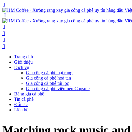
Trang chủ
Giới thiệu
Dịch vụ
Gia công cà phê hạt rang
Gia công cà phê hoà tan
Gia công cà phê túi lọc
Gia công cà phê viên nén Capsule
Bảng giá cà phê
Tin cà phê
Đối tác
Liên hệ
Matching rock music and