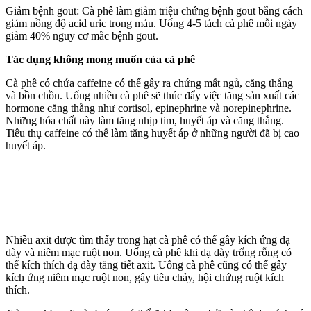
Giảm bệnh gout: Cà phê làm giảm triệu chứng bệnh gout bằng cách
giảm nồng độ acid uric trong máu. Uống 4-5 tách cà phê mỗi ngày
giảm 40% nguy cơ mắc bệnh gout.
Tác dụng không mong muốn của cà phê
Cà phê có chứa caffeine có thể gây ra chứng mất ngủ, căng thẳng
và bồn chồn. Uống nhiều cà phê sẽ thúc đẩy việc tăng sản xuất các
hormone căng thẳng như cortisol, epinephrine và norepinephrine.
Những hóa chất này làm tăng nhịp tim, huyết áp và căng thẳng.
Tiêu thụ caffeine có thể làm tăng huyết áp ở những người đã bị cao
huyết áp.
Nhiều axit được tìm thấy trong hạt cà phê có thể gây kích ứng dạ
dày và niêm mạc ruột non. Uống cà phê khi dạ dày trống rỗng có
thể kích thích dạ dày tăng tiết axit. Uống cà phê cũng có thể gây
kích ứng niêm mạc ruột non, gây tiêu chảy, hội chứng ruột kích
thích.