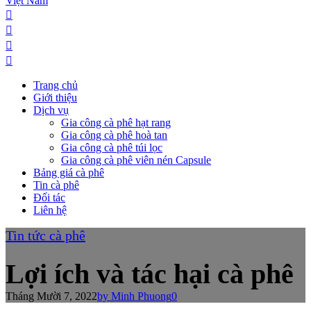
Trang chủ
Giới thiệu
Dịch vụ
Gia công cà phê hạt rang
Gia công cà phê hoà tan
Gia công cà phê túi lọc
Gia công cà phê viên nén Capsule
Bảng giá cà phê
Tin cà phê
Đối tác
Liên hệ
Tin tức cà phê
Lợi ích và tác hại cà phê
Tháng Mười 7, 2022
by Minh Phuong
0