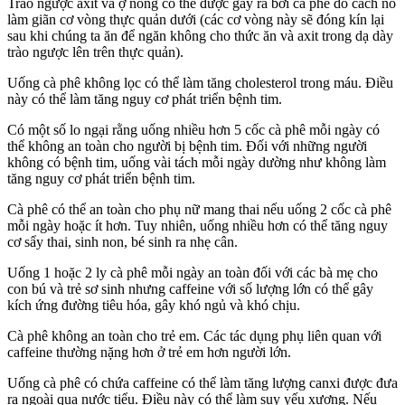
Trào ngược axit và ợ nóng có thể được gây ra bởi cà phê do cách nó
làm giãn cơ vòng thực quản dưới (các cơ vòng này sẽ đóng kín lại
sau khi chúng ta ăn để ngăn không cho thức ăn và axit trong dạ dày
trào ngược lên trên thực quản).
Uống cà phê không lọc có thể làm tăng cholesterol trong máu. Điều
này có thể làm tăng nguy cơ phát triển bệnh tim.
Có một số lo ngại rằng uống nhiều hơn 5 cốc cà phê mỗi ngày có
thể không an toàn cho người bị bệnh tim. Đối với những người
không có bệnh tim, uống vài tách mỗi ngày dường như không làm
tăng nguy cơ phát triển bệnh tim.
Cà phê có thể an toàn cho phụ nữ mang thai nếu uống 2 cốc cà phê
mỗi ngày hoặc ít hơn. Tuy nhiên, uống nhiều hơn có thể tăng nguy
cơ sẩy thai, sinh non, bé sinh ra nhẹ cân.
Uống 1 hoặc 2 ly cà phê mỗi ngày an toàn đối với các bà mẹ cho
con bú và trẻ sơ sinh nhưng caffeine với số lượng lớn có thể gây
kích ứng đường tiêu hóa, gây khó ngủ và khó chịu.
Cà phê không an toàn cho trẻ em. Các tác dụng phụ liên quan với
caffeine thường nặng hơn ở trẻ em hơn người lớn.
Uống cà phê có chứa caffeine có thể làm tăng lượng canxi được đưa
ra ngoài qua nước tiểu. Điều này có thể làm suy yếu xương. Nếu