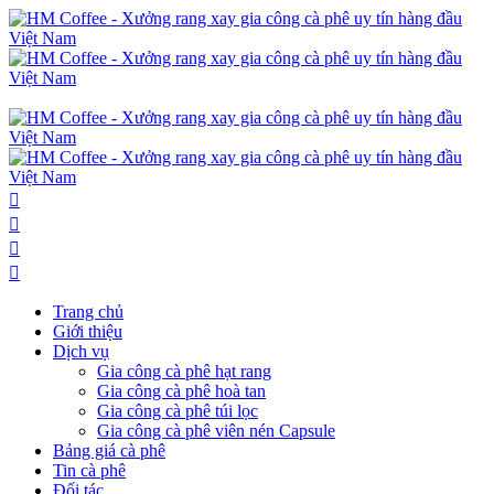
Trang chủ
Giới thiệu
Dịch vụ
Gia công cà phê hạt rang
Gia công cà phê hoà tan
Gia công cà phê túi lọc
Gia công cà phê viên nén Capsule
Bảng giá cà phê
Tin cà phê
Đối tác