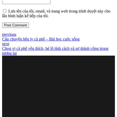
Lưu tên của tôi, email, và trang web trong trình duyệt này cho
lần bình luận kế tiếp của tôi.
Post Comment
previous
Câu chuyện bên ly cà phê – Bài học cuộc sống
next
Chọn vị cà phê yêu thích, hé lộ tính cách và sự thành công trong
tương lai