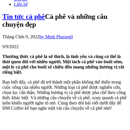
Liên hệ
Tin tức cà phê
Cà phê và những câu
chuyện đẹp
Tháng Chín 9, 2022
by Minh Phuong
0
9/9/2022
Thưởng thức cà phê là sở thích, là tình yêu và cũng có thể là
thói quen đối với nhiều người. Một tách cà phê vào buổi sớm,
một ly cà phê cho buổi xế chiều đều mang những hương vị rất
riêng biệt.
Bạn biết đấy, cà phê đã trở thành một phần không thể thiếu trong
cuộc sống của nhiều người. Những loại cà phê được nghiên cứu,
chọn lọc cẩn thận. Những hương vị cà phê được pha chế theo công
thức khác biệt. Và những câu chuyện về cà phê, xoay quanh cà phê
luôn khiến người nghe tò mò. Cùng theo dõi bài viết dưới đây để
HM Coffee kể bạn nghe một vài câu chuyện về cà phê nhé!