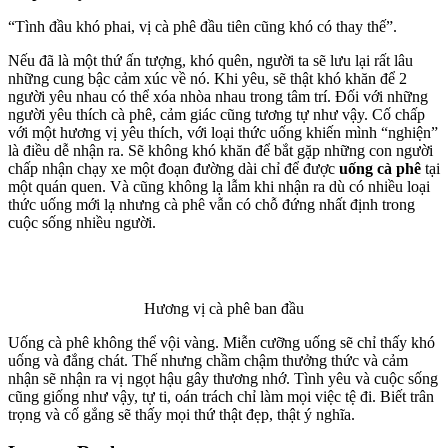
“Tình đầu khó phai, vị cà phê đầu tiên cũng khó có thay thế”.
Nếu đã là một thứ ấn tượng, khó quên, người ta sẽ lưu lại rất lâu
những cung bậc cảm xúc về nó. Khi yêu, sẽ thật khó khăn để 2
người yêu nhau có thể xóa nhòa nhau trong tâm trí. Đối với những
người yêu thích cà phê, cảm giác cũng tương tự như vậy. Cố chấp
với một hương vị yêu thích, với loại thức uống khiến mình “nghiện”
là điều dễ nhận ra. Sẽ không khó khăn để bắt gặp những con người
chấp nhận chạy xe một đoạn đường dài chỉ để được
uống cà phê
tại
một quán quen. Và cũng không lạ lẫm khi nhận ra dù có nhiều loại
thức uống mới lạ nhưng cà phê vẫn có chỗ đứng nhất định trong
cuộc sống nhiều người.
Hương vị cà phê ban đầu
Uống cà phê không thể vội vàng. Miễn cưỡng uống sẽ chỉ thấy khó
uống và đắng chát. Thế nhưng chầm chậm thưởng thức và cảm
nhận sẽ nhận ra vị ngọt hậu gây thương nhớ. Tình yêu và cuộc sống
cũng giống như vậy, tự ti, oán trách chỉ làm mọi việc tệ đi. Biết trân
trọng và cố gắng sẽ thấy mọi thứ thật đẹp, thật ý nghĩa.