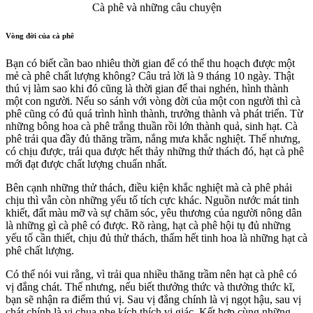
Cà phê và những câu chuyện
Vòng đời của cà phê
Bạn có biết cần bao nhiêu thời gian để có thể thu hoạch được một
mẻ cà phê chất lượng không? Câu trả lời là 9 tháng 10 ngày. Thật
thú vị làm sao khi đó cũng là thời gian để thai nghén, hình thành
một con người. Nếu so sánh với vòng đời của một con người thì cà
phê cũng có đủ quá trình hình thành, trưởng thành và phát triển. Từ
những bông hoa cà phê trắng thuần rồi lớn thành quả, sinh hạt. Cà
phê trải qua đầy đủ thăng trầm, nắng mưa khắc nghiệt. Thế nhưng,
có chịu được, trải qua được hết thảy những thử thách đó, hạt cà phê
mới đạt được chất lượng chuẩn nhất.
Bên cạnh những thử thách, điều kiện khắc nghiệt mà cà phê phải
chịu thì vẫn còn những yếu tố tích cực khác. Nguồn nước mát tinh
khiết, đất màu mỡ và sự chăm sóc, yêu thương của người nông dân
là những gì cà phê có được. Rõ ràng, hạt cà phê hội tụ đủ những
yếu tố cần thiết, chịu đủ thử thách, thấm hết tinh hoa là những hạt cà
phê chất lượng.
Có thể nói vui rằng, vì trải qua nhiều thăng trầm nên hạt cà phê có
vị đắng chát. Thế nhưng, nếu biết thưởng thức và thưởng thức kĩ,
bạn sẽ nhận ra điểm thú vị. Sau vị đắng chính là vị ngọt hậu, sau vị
chát chính là vị chua nhẹ kích thích vị giác. Kết hợp cùng những