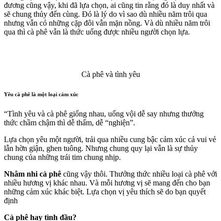
đương cũng vậy, khi đã lựa chọn, ai cũng tin rằng đó là duy nhất và
sẽ chung thủy đến cùng. Đó là lý do vì sao dù nhiều năm trôi qua
nhưng vẫn có những cặp đôi vẫn mặn nồng. Và dù nhiều năm trôi
qua thì cà phê vẫn là thức uống được nhiều người chọn lựa.
Cà phê và tình yêu
Yêu cà phê là một loại cảm xúc
“Tình yêu và cà phê giống nhau, uống vội dễ say nhưng thưởng
thức chầm chậm thì dễ thấm, dễ “nghiện”.
Lựa chọn yêu một người, trải qua nhiều cung bậc cảm xúc cả vui vẻ
lẫn hờn giận, ghen tuông. Nhưng chung quy lại vẫn là sự thủy
chung của những trái tim chung nhịp.
Nhâm nhi cà phê
cũng vậy thôi. Thưởng thức nhiều loại cà phê với
nhiều hương vị khác nhau. Và mỗi hương vị sẽ mang đến cho bạn
những cảm xúc khác biệt. Lựa chọn vị yêu thích sẽ do bạn quyết
định
Cà phê hay tình đầu?