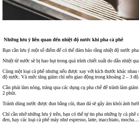
Những lưu ý liên quan đến nhiệt độ nước khi pha cà phê
Bạn cần lưu ý một số điểm để có thể đảm bảo rằng nhiệt độ nước pha 
Nhiệt từ nước sẽ bị hao hụt trong quá trình chiết xuất do dẫn nhiệt q
Cùng một loại cà phê nhưng nếu được xay với kích thước khác nhau t
độ nước. Và mức tăng giảm chỉ nên giao động trong khoảng 2 – 3 độ
Cần phải làm nóng, tráng qua các dụng cụ pha chế để tránh làm giảm n
2 phút.
Tránh dùng nước được đun bằng củi, than đá sẽ gây ám khói ảnh hưở
Chỉ cần nhớ những lưu ý trên, bạn có thể tự tin pha những ly cà phê
đen, hay các loại cà phê máy như espresso, latte, macchiato, moch