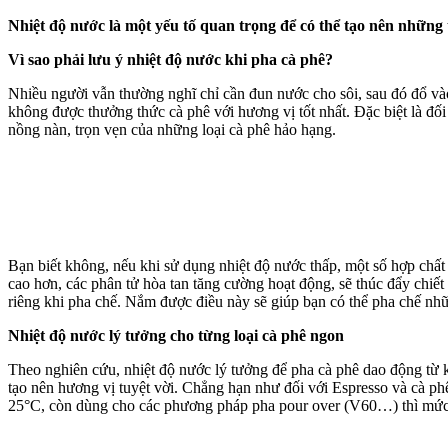
Nhiệt độ nước là một yếu tố quan trọng để có thể tạo nên những
Vì sao phải lưu ý nhiệt độ nước khi pha cà phê?
Nhiều người vẫn thường nghĩ chỉ cần đun nước cho sôi, sau đó đổ và
không được thưởng thức cà phê với hương vị tốt nhất. Đặc biệt là đố
nồng nàn, trọn vẹn của những loại cà phê hảo hạng.
Bạn biết không, nếu khi sử dụng nhiệt độ nước thấp, một số hợp chất
cao hơn, các phân tử hòa tan tăng cường hoạt động, sẽ thúc đẩy chiết
riêng khi pha chế. Nắm được điều này sẽ giúp bạn có thể pha chế nhữ
Nhiệt độ nước lý tưởng cho từng loại cà phê ngon
Theo nghiên cứu, nhiệt độ nước lý tưởng để pha cà phê dao động từ k
tạo nên hương vị tuyệt vời. Chẳng hạn như đối với Espresso và cà phê
25°C, còn dùng cho các phương pháp pha pour over (V60…) thì mức nh