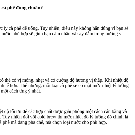
ha cà phê đúng chuẩn?
c ly cà phê để uống. Tuy nhiên, điều này không hẳn đúng vì bạn sẽ
 độ nước phù hợp sẽ giúp bạn cảm nhận và say đắm trong hương vị
có thể có vị mỏng, nhạt và có cường độ hương vị thấp. Khi nhiệt độ
inh tế hơn. Thế nhưng, mỗi loại cà phê sẽ có một mức nhiệt lý tưởng
 một cách ưng ý nhất.
ệt độ tối ưu để các hợp chất được giải phóng một cách cân bằng và
 Tuy nhiên đối với cold brew thì mức nhiệt độ lý tưởng đó chính là
cà phê mà đang pha chế, mà chọn loại nước cho phù hợp.