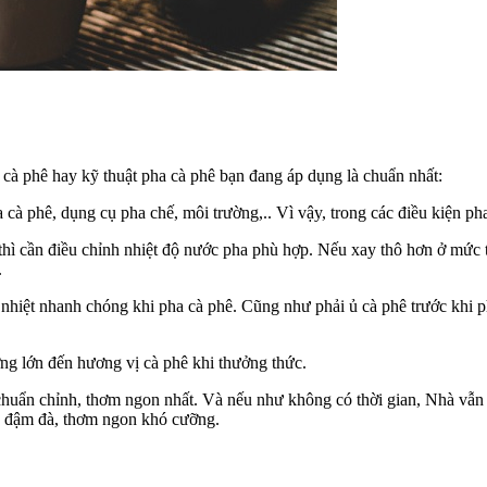
cà phê hay kỹ thuật pha cà phê bạn đang áp dụng là chuẩn nhất:
ua cà phê, dụng cụ pha chế, môi trường,.. Vì vậy, trong các điều kiện p
hì cần điều chỉnh nhiệt độ nước pha phù hợp. Nếu xay thô hơn ở mức t
.
hiệt nhanh chóng khi pha cà phê. Cũng như phải ủ cà phê trước khi pha
ng lớn đến hương vị cà phê khi thưởng thức.
 chuẩn chỉnh, thơm ngon nhất. Và nếu như không có thời gian, Nhà vẫn 
a… đậm đà, thơm ngon khó cưỡng.