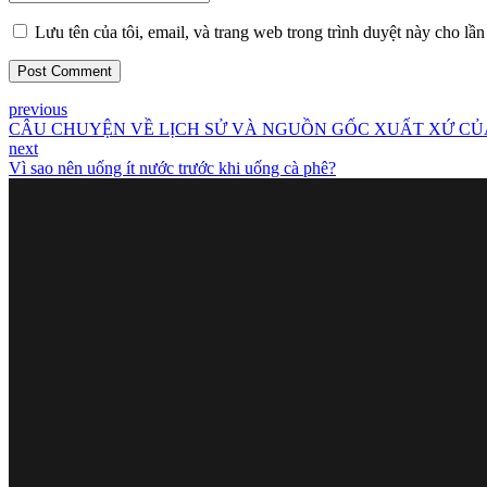
Lưu tên của tôi, email, và trang web trong trình duyệt này cho lần 
Post Comment
previous
CÂU CHUYỆN VỀ LỊCH SỬ VÀ NGUỒN GỐC XUẤT XỨ CỦ
next
Vì sao nên uống ít nước trước khi uống cà phê?