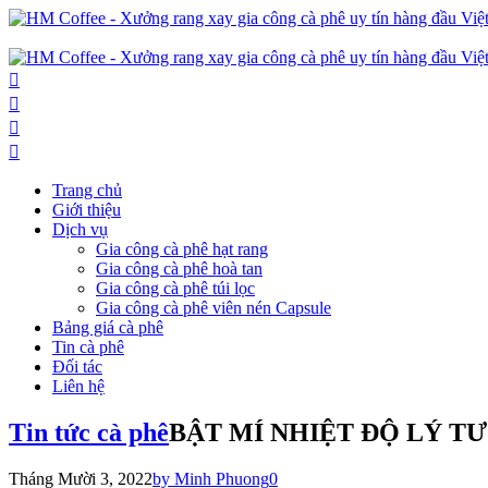
Trang chủ
Giới thiệu
Dịch vụ
Gia công cà phê hạt rang
Gia công cà phê hoà tan
Gia công cà phê túi lọc
Gia công cà phê viên nén Capsule
Bảng giá cà phê
Tin cà phê
Đối tác
Liên hệ
Tin tức cà phê
BẬT MÍ NHIỆT ĐỘ LÝ T
Tháng Mười 3, 2022
by Minh Phuong
0