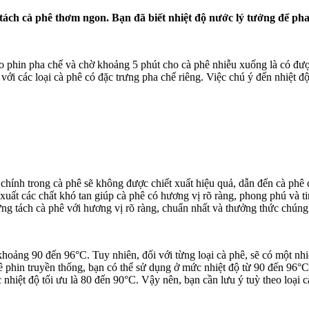
 tách cà phê thơm ngon. Bạn đã biết nhiệt độ nước lý tưởng để p
o phin pha chế và chờ khoảng 5 phút cho cà phê nhiễu xuống là có đượ
i với các loại cà phê có đặc trưng pha chế riêng. Việc chú ý đến nhiệt
 chính trong cà phê sẽ không được chiết xuất hiệu quả, dẫn đến cà phê 
 xuất các chất khó tan giúp cà phê có hương vị rõ ràng, phong phú và t
ng tách cà phê với hương vị rõ ràng, chuẩn nhất và thưởng thức chúng
hoảng 90 đến 96°C. Tuy nhiên, đối với từng loại cà phê, sẽ có một nhi
 phin truyền thống, bạn có thể sử dụng ở mức nhiệt độ từ 90 đến 96°C.
iệt độ tối ưu là 80 đến 90°C. Vậy nên, bạn cần lưu ý tuỳ theo loại 