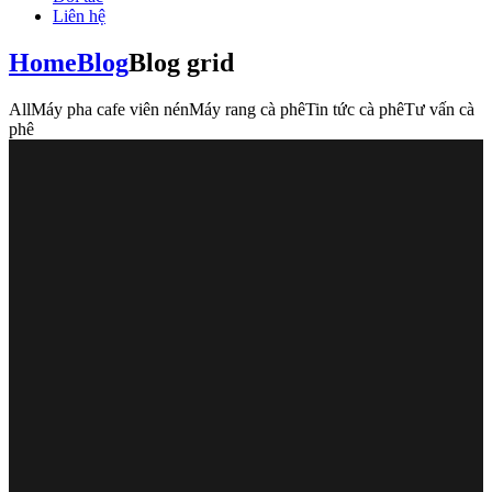
Liên hệ
Home
Blog
Blog grid
All
Máy pha cafe viên nén
Máy rang cà phê
Tin tức cà phê
Tư vấn cà
phê