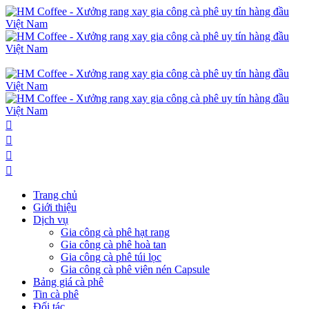
Trang chủ
Giới thiệu
Dịch vụ
Gia công cà phê hạt rang
Gia công cà phê hoà tan
Gia công cà phê túi lọc
Gia công cà phê viên nén Capsule
Bảng giá cà phê
Tin cà phê
Đối tác