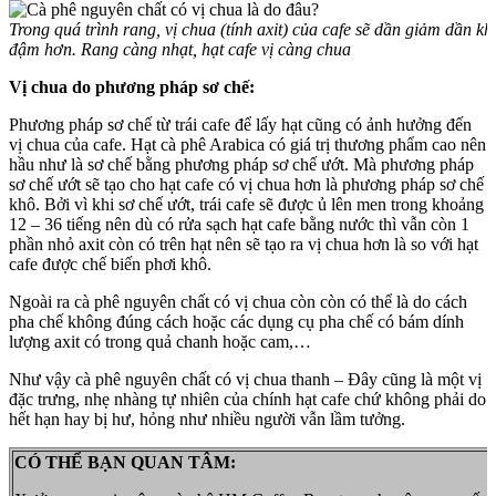
Trong quá trình rang, vị chua (tính axit) của cafe sẽ dần giảm dần kh
đậm hơn. Rang càng nhạt, hạt cafe vị càng chua
Vị chua do phương pháp sơ chế:
Phương pháp sơ chế từ trái cafe để lấy hạt cũng có ảnh hưởng đến
vị chua của cafe. Hạt cà phê Arabica có giá trị thương phẩm cao nên
hầu như là sơ chế bằng phương pháp sơ chế ướt. Mà phương pháp
sơ chế ướt sẽ tạo cho hạt cafe có vị chua hơn là phương pháp sơ chế
khô. Bởi vì khi sơ chế ướt, trái cafe sẽ được ủ lên men trong khoảng
12 – 36 tiếng nên dù có rửa sạch hạt cafe bằng nước thì vẫn còn 1
phần nhỏ axit còn có trên hạt nên sẽ tạo ra vị chua hơn là so với hạt
cafe được chế biến phơi khô.
Ngoài ra cà phê nguyên chất có vị chua còn còn có thể là do cách
pha chế không đúng cách hoặc các dụng cụ pha chế có bám dính
lượng axit có trong quả chanh hoặc cam,…
Như vậy cà phê nguyên chất có vị chua thanh – Đây cũng là một vị
đặc trưng, nhẹ nhàng tự nhiên của chính hạt cafe chứ không phải do
hết hạn hay bị hư, hỏng như nhiều người vẫn lầm tưởng.
CÓ THỂ BẠN QUAN TÂM: