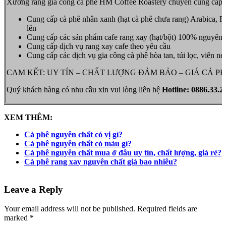
Xưởng rang gia công cà phê HM Coffee Roastery chuyên cung cấp c
Cung cấp cà phê nhân xanh (hạt cà phê chưa rang) Arabica, Ro
lên
Cung cấp các sản phẩm cafe rang xay (hạt/bột) 100% nguyên 
Cung cấp dịch vụ rang xay cafe theo yêu cầu
Cung cấp các dịch vụ gia công cà phê hòa tan, túi lọc, viên né
CAM KẾT: UY TÍN – CHẤT LƯỢNG ĐẢM BẢO – GIÁ CẢ P
Quý khách hàng có nhu cầu xin vui lòng liên hệ
Hotline: 0886.33.2
XEM THÊM:
Cà phê nguyên chất có vị gì?
Cà phê nguyên chất có màu gì?
Cà phê nguyên chất mua ở đâu uy tín, chất lượng, giá rẻ?
Cà phê rang xay nguyên chất giá bao nhiêu?
Leave a Reply
Your email address will not be published. Required fields are
marked *