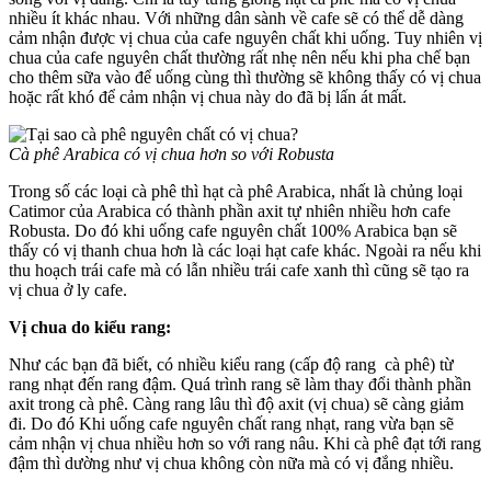
nhiều ít khác nhau. Với những dân sành về cafe sẽ có thể dễ dàng
cảm nhận được vị chua của cafe nguyên chất khi uống. Tuy nhiên vị
chua của cafe nguyên chất thường rất nhẹ nên nếu khi pha chế bạn
cho thêm sữa vào để uống cùng thì thường sẽ không thấy có vị chua
hoặc rất khó để cảm nhận vị chua này do đã bị lấn át mất.
Cà phê Arabica có vị chua hơn so với Robusta
Trong số các loại cà phê thì hạt cà phê Arabica, nhất là chủng loại
Catimor của Arabica có thành phần axit tự nhiên nhiều hơn cafe
Robusta. Do đó khi uống cafe nguyên chất 100% Arabica bạn sẽ
thấy có vị thanh chua hơn là các loại hạt cafe khác. Ngoài ra nếu khi
thu hoạch trái cafe mà có lẫn nhiều trái cafe xanh thì cũng sẽ tạo ra
vị chua ở ly cafe.
Vị chua do kiểu rang:
Như các bạn đã biết, có nhiều kiểu rang (cấp độ rang cà phê) từ
rang nhạt đến rang đậm. Quá trình rang sẽ làm thay đổi thành phần
axit trong cà phê. Càng rang lâu thì độ axit (vị chua) sẽ càng giảm
đi. Do đó Khi uống cafe nguyên chất rang nhạt, rang vừa bạn sẽ
cảm nhận vị chua nhiều hơn so với rang nâu. Khi cà phê đạt tới rang
đậm thì dường như vị chua không còn nữa mà có vị đắng nhiều.