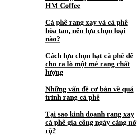
HM Coffee
Cà phê rang xay và cà phê
hòa tan, nên lựa chọn loại
nào?
Cách lựa chọn hạt cà phê để
cho ra lò một mẻ rang chất
lượng
Những vấn đề cơ bản về quá
trình rang cà phê
Tại sao kinh doanh rang xay
cà phê gia công ngày càng nở
rộ?