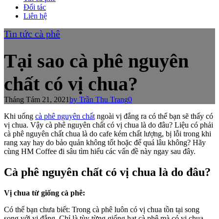
Đối tác
Liên hệ
Tin tức cà phê
Tại sao cà phê nguyên
chất có vị chua?
Tháng Tám 21, 2021
by Trần Thu Trang
0
Khi uống
cà phê nguyên chất
ngoài vị đắng ra có thể bạn sẽ thấy có
vị chua. Vậy cà phê nguyên chất có vị chua là do đâu? Liệu có phải
cà phê nguyên chất chua là do cafe kém chất lượng, bị lỗi trong khi
rang xay hay do bảo quản không tốt hoặc để quá lâu không? Hãy
cùng HM Coffee đi sâu tìm hiểu các vấn đề này ngay sau đây.
Cà phê nguyên chất có vị chua là do đâu?
Vị chua từ giống cà phê:
Có thể bạn chưa biết: Trong cà phê luôn có vị chua tồn tại song
song với vị đắng. Chỉ là tùy từng giống hạt cà phê mà có vị chua