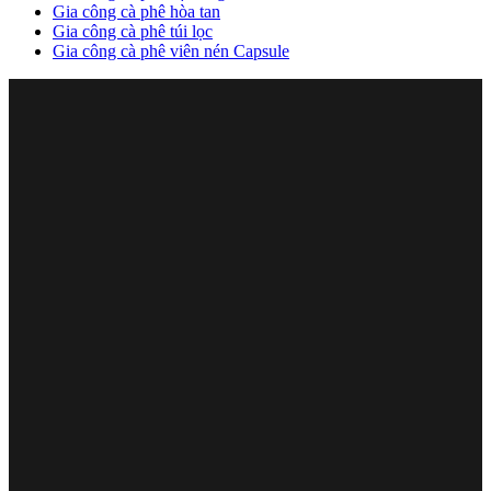
Gia công cà phê hòa tan
Gia công cà phê túi lọc
Gia công cà phê viên nén Capsule