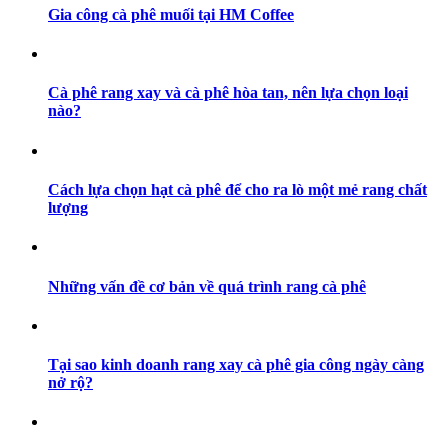
Gia công cà phê muối tại HM Coffee
Cà phê rang xay và cà phê hòa tan, nên lựa chọn loại
nào?
Cách lựa chọn hạt cà phê để cho ra lò một mẻ rang chất
lượng
Những vấn đề cơ bản về quá trình rang cà phê
Tại sao kinh doanh rang xay cà phê gia công ngày càng
nở rộ?