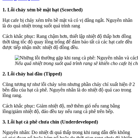
1. Lỗi cháy xém bề mặt hạt (Scorched)
Hạt cafe bị cháy xém trên bề mặt và có vị đắng ngắt. Nguyên nhân
là do quá nhiệt trong suốt quá trình rang
Cách khắc phục: Rang chậm hơn, thiết lập nhiệt độ thấp hơn đồng
thời tăng tốc độ quay lồng trống để đảm bảo tất cả các hạt cafe đều
được tiếp nhận mức nhiệt độ đồng đều.
Nếu quá nhiệt trong suốt quá trình rang sẽ khiến cho cafe bị c
2. Lỗi cháy hai đầu (Tipped)
Cũng tương tự như lỗi cháy xém nhưng phần cháy chỉ xuất hiện ở 2
bên đầu của hạt cà phê. Nguyên nhân là do nhiệt độ quá cao trong
lồng rang.
Cách khắc phục: Giảm nhiệt độ, mở thêm gió nếu rang bằng
lồng/giảm nhiệt độ, đảo đều tay nếu rang cà phê trên bếp.
3. Lỗi hạt cà phê chưa chín (Underdeveloped)
Nguyên nhân: Do nhiệt đi quá thấp trong khi rang dẫn đến không
có giai đoạn nổ hoặc kém nổ hoặc do thời gian rang chưa đủ khiến