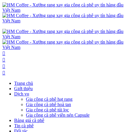
Trang chủ
Giới thiệu
Dịch vụ
Gia công cà phê hạt rang
Gia công cà phê hoà tan
Gia công cà phê túi lọc
Gia công cà phê viên nén Capsule
Bảng giá cà phê
Tin cà phê
Đối tác