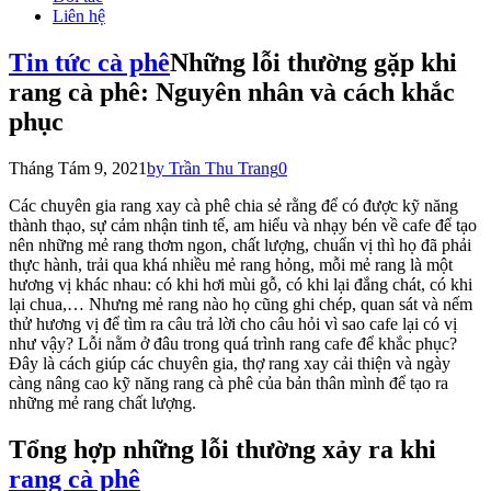
Liên hệ
Tin tức cà phê
Những lỗi thường gặp khi
rang cà phê: Nguyên nhân và cách khắc
phục
Tháng Tám 9, 2021
by Trần Thu Trang
0
Các chuyên gia rang xay cà phê chia sẻ rằng để có được kỹ năng
thành thạo, sự cảm nhận tinh tế, am hiểu và nhạy bén về cafe để tạo
nên những mẻ rang thơm ngon, chất lượng, chuẩn vị thì họ đã phải
thực hành, trải qua khá nhiều mẻ rang hỏng, mỗi mẻ rang là một
hương vị khác nhau: có khi hơi mùi gỗ, có khi lại đắng chát, có khi
lại chua,… Nhưng mẻ rang nào họ cũng ghi chép, quan sát và nếm
thử hương vị để tìm ra câu trả lời cho câu hỏi vì sao cafe lại có vị
như vậy? Lỗi nằm ở đâu trong quá trình rang cafe để khắc phục?
Đây là cách giúp các chuyên gia, thợ rang xay cải thiện và ngày
càng nâng cao kỹ năng rang cà phê của bản thân mình để tạo ra
những mẻ rang chất lượng.
Tổng hợp những lỗi thường xảy ra khi
rang cà phê