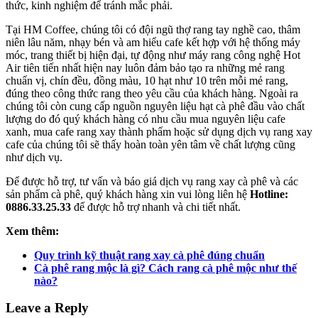
thức, kinh nghiệm để tránh mắc phải.
Tại HM Coffee, chúng tôi có đội ngũ thợ rang tay nghề cao, thâm
niên lâu năm, nhạy bén và am hiểu cafe kết hợp với hệ thống máy
móc, trang thiết bị hiện đại, tự động như máy rang công nghệ Hot
Air tiên tiến nhất hiện nay luôn đảm bảo tạo ra những mẻ rang
chuẩn vị, chín đều, đồng màu, 10 hạt như 10 trên mỗi mẻ rang,
đúng theo công thức rang theo yêu cầu của khách hàng. Ngoài ra
chúng tôi còn cung cấp nguồn nguyên liệu hạt cà phê đầu vào chất
lượng do đó quý khách hàng có nhu cầu mua nguyên liệu cafe
xanh, mua cafe rang xay thành phẩm hoặc sử dụng dịch vụ rang xay
cafe của chúng tôi sẽ thấy hoàn toàn yên tâm về chất lượng cũng
như dịch vụ.
Để được hỗ trợ, tư vấn và báo giá dịch vụ rang xay cà phê và các
sản phẩm cà phê, quý khách hàng xin vui lòng liên hệ
Hotline:
0886.33.25.33
để được hỗ trợ nhanh và chi tiết nhất.
Xem thêm:
Quy trình kỹ thuật rang xay cà phê đúng chuẩn
Cà phê rang mộc là gì? Cách rang cà phê mộc như thế
nào?
Leave a Reply