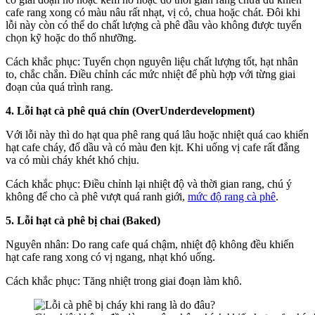
cafe rang xong có màu nâu rất nhạt, vị cỏ, chua hoặc chát. Đôi khi
lỗi này còn có thể do chất lượng cà phê đầu vào không được tuyển
chọn kỹ hoặc do thổ nhưỡng.
Cách khắc phục: Tuyển chọn nguyên liệu chất lượng tốt, hạt nhân
to, chắc chắn. Điều chỉnh các mức nhiệt để phù hợp với từng giai
đoạn của quá trình rang.
4. Lỗi hạt cà phê quá chín (OverUnderdevelopment)
Với lỗi này thì do hạt qua phê rang quá lâu hoặc nhiệt quá cao khiến
hạt cafe cháy, đổ dầu và có màu đen kịt. Khi uống vị cafe rất đắng
va có mùi cháy khét khó chịu.
Cách khắc phục: Điều chỉnh lại nhiệt độ và thời gian rang, chú ý
không để cho cà phê vượt quá ranh giới,
mức độ rang cà phê
.
5. Lỗi hạt cà phê bị chai (Baked)
Nguyên nhân: Do rang cafe quá chậm, nhiệt độ không đều khiến
hạt cafe rang xong có vị ngang, nhạt khó uống.
Cách khắc phục: Tăng nhiệt trong giai đoạn làm khô.