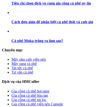
Tiêu chí chọn dịch vụ rang gia công cà phê uy tín
Cách đơn giản để phân biệt cà phê thật và cafe giả
Cà phê Moka trông ra làm sao?
Chuyên mục
Máy pha cafe viên nén
Máy rang cà phê
Tin tức cà phê
Tư vấn cà phê
Dịch vụ của HMCoffee
Gia công cà phê hạt rang
Gia công cà phê hòa tan
Gia công cà phê túi lọc
Gia công cà phê viên nén Capsule