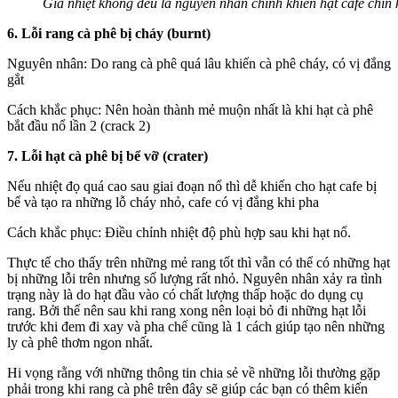
Gia nhiệt không đều là nguyên nhân chính khiến hạt cafe chín
6. Lỗi rang cà phê bị cháy (burnt)
Nguyên nhân: Do rang cà phê quá lâu khiến cà phê cháy, có vị đắng
gắt
Cách khắc phục: Nên hoàn thành mẻ muộn nhất là khi hạt cà phê
bắt đầu nổ lần 2 (crack 2)
7. Lỗi hạt cà phê bị bể vỡ (crater)
Nếu nhiệt đọ quá cao sau giai đoạn nổ thì dễ khiến cho hạt cafe bị
bể và tạo ra những lỗ cháy nhỏ, cafe có vị đắng khi pha
Cách khắc phục: Điều chỉnh nhiệt độ phù hợp sau khi hạt nổ.
Thực tế cho thấy trên những mẻ rang tốt thì vẫn có thể có những hạt
bị những lỗi trên nhưng số lượng rất nhỏ. Nguyên nhân xảy ra tình
trạng này là do hạt đầu vào có chất lượng thấp hoặc do dụng cụ
rang. Bởi thế nên sau khi rang xong nên loại bỏ đi những hạt lỗi
trước khi đem đi xay và pha chế cũng là 1 cách giúp tạo nên những
ly cà phê thơm ngon nhất.
Hi vọng rằng với những thông tin chia sẻ về những lỗi thường gặp
phải trong khi rang cà phê trên đây sẽ giúp các bạn có thêm kiến